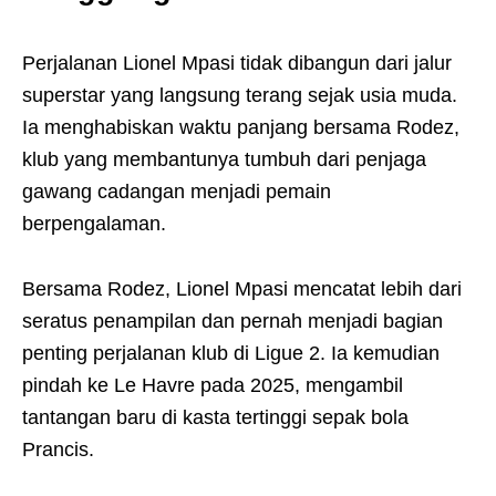
Perjalanan Lionel Mpasi tidak dibangun dari jalur
superstar yang langsung terang sejak usia muda.
Ia menghabiskan waktu panjang bersama Rodez,
klub yang membantunya tumbuh dari penjaga
gawang cadangan menjadi pemain
berpengalaman.
Bersama Rodez, Lionel Mpasi mencatat lebih dari
seratus penampilan dan pernah menjadi bagian
penting perjalanan klub di Ligue 2. Ia kemudian
pindah ke Le Havre pada 2025, mengambil
tantangan baru di kasta tertinggi sepak bola
Prancis.