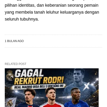
pilihan identitas, dan keberanian seorang pemain
yang membela tanah leluhur keluarganya dengan
seluruh tubuhnya.
1 BULAN AGO
RELATED POST