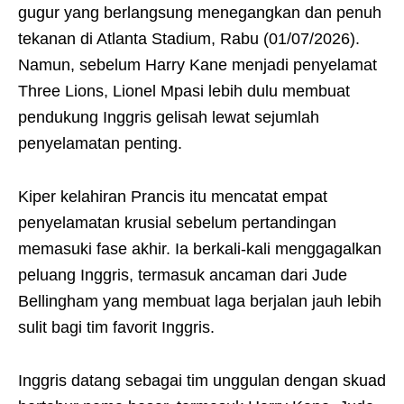
gugur yang berlangsung menegangkan dan penuh
tekanan di Atlanta Stadium, Rabu (01/07/2026).
Namun, sebelum Harry Kane menjadi penyelamat
Three Lions, Lionel Mpasi lebih dulu membuat
pendukung Inggris gelisah lewat sejumlah
penyelamatan penting.
Kiper kelahiran Prancis itu mencatat empat
penyelamatan krusial sebelum pertandingan
memasuki fase akhir. Ia berkali-kali menggagalkan
peluang Inggris, termasuk ancaman dari Jude
Bellingham yang membuat laga berjalan jauh lebih
sulit bagi tim favorit Inggris.
Inggris datang sebagai tim unggulan dengan skuad