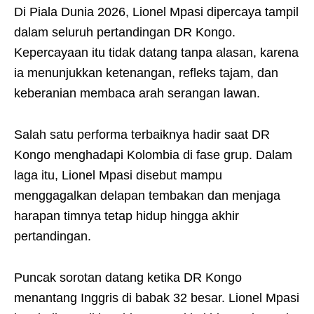
Di Piala Dunia 2026, Lionel Mpasi dipercaya tampil
dalam seluruh pertandingan DR Kongo.
Kepercayaan itu tidak datang tanpa alasan, karena
ia menunjukkan ketenangan, refleks tajam, dan
keberanian membaca arah serangan lawan.
Salah satu performa terbaiknya hadir saat DR
Kongo menghadapi Kolombia di fase grup. Dalam
laga itu, Lionel Mpasi disebut mampu
menggagalkan delapan tembakan dan menjaga
harapan timnya tetap hidup hingga akhir
pertandingan.
Puncak sorotan datang ketika DR Kongo
menantang Inggris di babak 32 besar. Lionel Mpasi