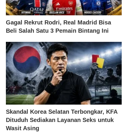
Gagal Rekrut Rodri, Real Madrid Bisa
Beli Salah Satu 3 Pemain Bintang Ini
Skandal Korea Selatan Terbongkar, KFA
Dituduh Sediakan Layanan Seks untuk
Wasit Asing