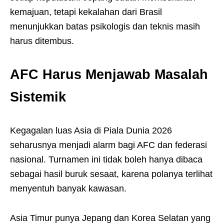
kemajuan, tetapi kekalahan dari Brasil
menunjukkan batas psikologis dan teknis masih
harus ditembus.
AFC Harus Menjawab Masalah
Sistemik
Kegagalan luas Asia di Piala Dunia 2026
seharusnya menjadi alarm bagi AFC dan federasi
nasional. Turnamen ini tidak boleh hanya dibaca
sebagai hasil buruk sesaat, karena polanya terlihat
menyentuh banyak kawasan.
Asia Timur punya Jepang dan Korea Selatan yang