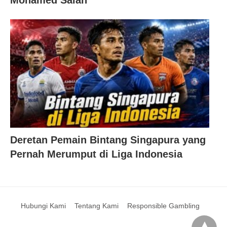
Mohamed Salah
Deretan Pemain Bintang Singapura yang
Pernah Merumput di Liga Indonesia
Hubungi Kami
Tentang Kami
Responsible Gambling