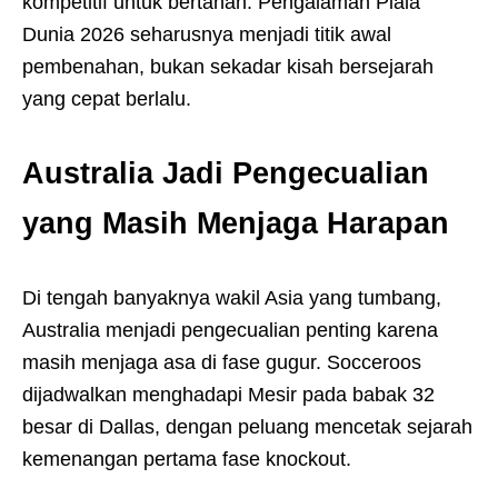
kompetitif untuk bertahan. Pengalaman Piala
Dunia 2026 seharusnya menjadi titik awal
pembenahan, bukan sekadar kisah bersejarah
yang cepat berlalu.
Australia Jadi Pengecualian
yang Masih Menjaga Harapan
Di tengah banyaknya wakil Asia yang tumbang,
Australia menjadi pengecualian penting karena
masih menjaga asa di fase gugur. Socceroos
dijadwalkan menghadapi Mesir pada babak 32
besar di Dallas, dengan peluang mencetak sejarah
kemenangan pertama fase knockout.