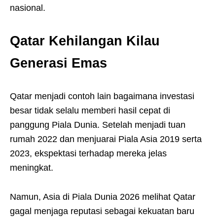
nasional.
Qatar Kehilangan Kilau
Generasi Emas
Qatar menjadi contoh lain bagaimana investasi
besar tidak selalu memberi hasil cepat di
panggung Piala Dunia. Setelah menjadi tuan
rumah 2022 dan menjuarai Piala Asia 2019 serta
2023, ekspektasi terhadap mereka jelas
meningkat.
Namun, Asia di Piala Dunia 2026 melihat Qatar
gagal menjaga reputasi sebagai kekuatan baru