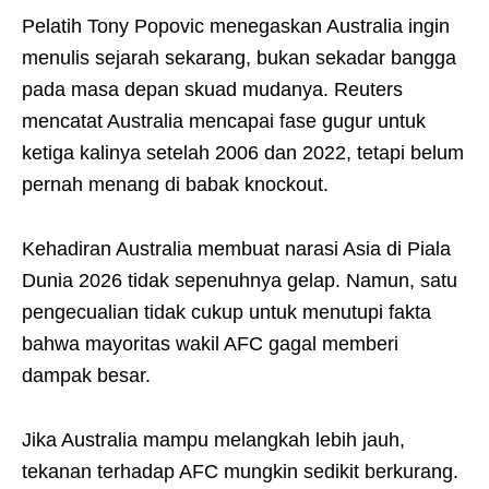
Pelatih Tony Popovic menegaskan Australia ingin
menulis sejarah sekarang, bukan sekadar bangga
pada masa depan skuad mudanya. Reuters
mencatat Australia mencapai fase gugur untuk
ketiga kalinya setelah 2006 dan 2022, tetapi belum
pernah menang di babak knockout.
Kehadiran Australia membuat narasi Asia di Piala
Dunia 2026 tidak sepenuhnya gelap. Namun, satu
pengecualian tidak cukup untuk menutupi fakta
bahwa mayoritas wakil AFC gagal memberi
dampak besar.
Jika Australia mampu melangkah lebih jauh,
tekanan terhadap AFC mungkin sedikit berkurang.