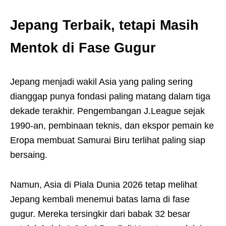
Jepang Terbaik, tetapi Masih
Mentok di Fase Gugur
Jepang menjadi wakil Asia yang paling sering
dianggap punya fondasi paling matang dalam tiga
dekade terakhir. Pengembangan J.League sejak
1990-an, pembinaan teknis, dan ekspor pemain ke
Eropa membuat Samurai Biru terlihat paling siap
bersaing.
Namun, Asia di Piala Dunia 2026 tetap melihat
Jepang kembali menemui batas lama di fase
gugur. Mereka tersingkir dari babak 32 besar