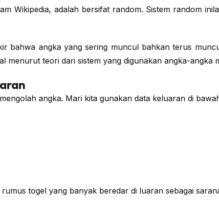
lam Wikipedia, adalah bersifat random. Sistem random ini
ir bahwa angka yang sering muncul bahkan terus muncul,
 menurut teori dari sistem yang digunakan angka-angka me
uaran
mengolah angka. Mari kita gunakan data keluaran di bawah 
 rumus togel yang banyak beredar di luaran sebagai saran