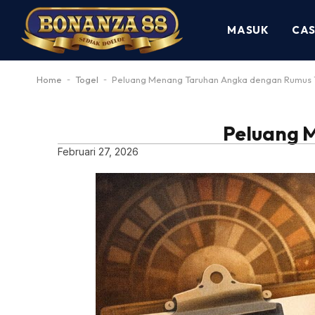
MASUK
CAS
Home
-
Togel
-
Peluang Menang Taruhan Angka dengan Rumus 
Peluang 
Februari 27, 2026