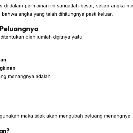
tas di dalam permainan ini sangatlah besar, setiap angka m
bahwa angka yang telah dihitungnya pasti keluar.
n Peluangnya
itentukan oleh jumlah digitnya yaitu
nan
gkinan
luang menangnya adalah
digunakan maka tidak akan mengubah peluang menangnya.
kan?