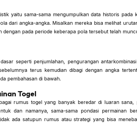
stik yaitu sama-sama mengumpulkan data historis pada 
la dari angka-angka. Misalkan mereka bisa melihat uruta
n dengan pada periode keberapa pola tersebut telah munc
i dasar seperti penjumlahan, pengurangan antarkombina
belumnya terus kemudian dibagi dengan angka tertentu, 
pada pembahasan di bawah.
inan Togel
bagai rumus togel yang banyak beredar di luaran sana,
ntuk dan namanya, sama-sama pondasi permainan bern
tidak ada satupun rumus atau strategi yang bisa meneba