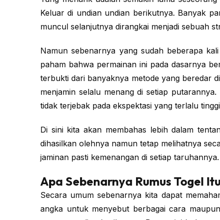
Keluar di undian undian berikutnya. Banyak p
muncul selanjutnya dirangkai menjadi sebuah st
Namun sebenarnya yang sudah beberapa kali k
paham bahwa permainan ini pada dasarnya bersi
terbukti dari banyaknya metode yang beredar d
menjamin selalu menang di setiap putarannya.
tidak terjebak pada ekspektasi yang terlalu ting
Di sini kita akan membahas lebih dalam tent
dihasilkan olehnya namun tetap melihatnya se
jaminan pasti kemenangan di setiap taruhannya.
Apa Sebenarnya Rumus Togel It
Secara umum sebenarnya kita dapat memahami 
angka untuk menyebut berbagai cara maupun