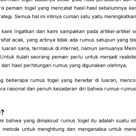
ara pemain togel yang mencatat hasil-hasil sebelumnya k
rategi. Semua hal ini intinya cuman satu yaitu meningkatk
ami Ingatkan dan kami sampaikan pada artikel-artikel
fat acak, yang artinya tidak ada rumus satupun yang bisa 
i luaran sana, termasuk di internet, namun semuanya Memil
 Untuk itulah seorang pemain perlu untuk menjadi realist
gi dari hasil perhitungan rumus yang digunakan olehnya.
ang beberapa rumus togel yang beredar di luaran, menc
cara rasional dan penuh kesadaran diri bahwa rumus-rumus
u?
bahwa yang dimaksud rumus togel itu adalah suatu ist
 metode untuk menghitung dan menganalisa untuk mene