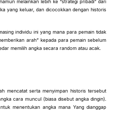
mun melainkan lebih ke “strategi pribadi” dari
a yang keluar, dan dicocokkan dengan historis
masing individu ini yang mana para pemain tidak
 “memberikan arah” kepada para pemain sebelum
edar memilih angka secara random atau acak.
ah mencatat serta menyimpan historis tersebut
gka cara muncul (biasa disebut angka dingin).
a untuk menentukan angka mana Yang dianggap