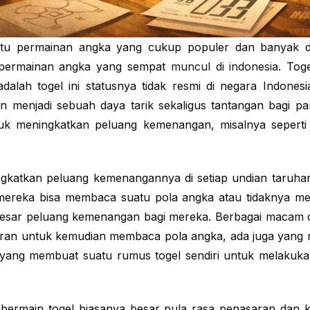
satu permainan angka yang cukup populer dan banyak d
s permainan angka yang sempat
muncul di indonesia
. Tog
lah togel ini statusnya tidak resmi di negara Indones
menjadi sebuah daya tarik sekaligus tantangan bagi para
uk meningkatkan peluang kemenangan, misalnya seperti
gkatkan peluang kemenangannya di setiap undian taruha
reka bisa membaca suatu pola angka atau tidaknya mem
besar peluang kemenangan bagi mereka. Berbagai macam c
uaran untuk kemudian membaca pola angka, ada juga yang
ang membuat suatu rumus togel sendiri untuk melakuka
bermain togel biasanya besar pula rasa penasaran dan