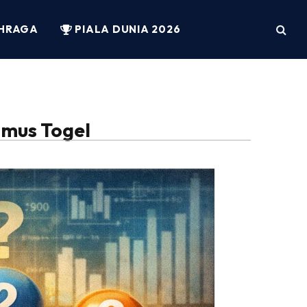
HRAGA
PIALA DUNIA 2026
mus Togel