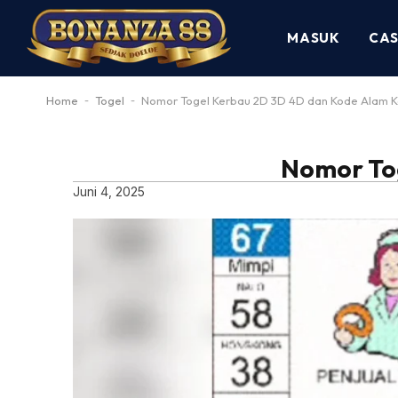
MASUK
CAS
Home
-
Togel
-
Nomor Togel Kerbau 2D 3D 4D dan Kode Alam 
Nomor To
Juni 4, 2025