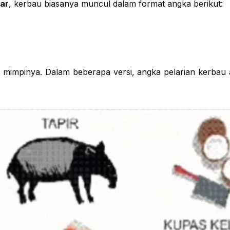
ar
, kerbau biasanya muncul dalam format angka berikut:
s mimpinya. Dalam beberapa versi, angka pelarian kerbau