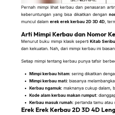
Pernah mimpi lihat kerbau dan penasaran arti
keberuntungan yang bisa dikaitkan dengan
no
muncul dalam
erek erek kerbau 2D 3D 4D
, te
Arti Mimpi Kerbau dan Nomor K
Menurut buku mimpi klasik seperti
Kitab Serib
dan kekuatan. Nah, dari mimpi kerbau ini bias
Setiap mimpi tentang kerbau punya tafsir berbed
Mimpi kerbau hitam
: sering dikaitkan deng
Mimpi kerbau mati
: biasanya melambangkan 
Kerbau ngamuk
: maknanya cukup dalam, b
Kode alam kerbau makan rumput
: diangga
Kerbau masuk rumah
: pertanda tamu atau 
Erek Erek Kerbau 2D 3D 4D Len