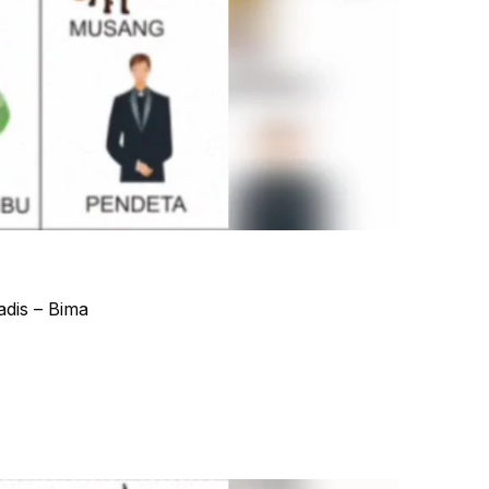
dis – Bima