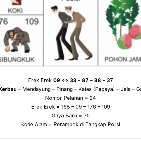
Erek Erek
09
⇔
33
–
87
–
88
–
37
Kerbau
– Mendayung – Pinang – Kates (Pepaya) – Jala – Ga
Nomor Pelarian = 24
Erek Erek = 168 – 09 – 176 – 109
Gaya Baru = 75
Kode Alam = Perampok di Tangkap Polisi