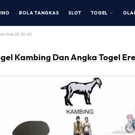
INO
BOLA TANGKAS
SLOT
TOGEL
OLA
rek-Erek 2D 3D 4D
ogel Kambing Dan Angka Togel Er