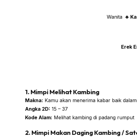
Wanita ♣
Ka
Erek E
1. Mimpi Melihat Kambing
Makna:
Kamu akan menerima kabar baik dalam 
Angka 2D:
15 – 37
Kode Alam:
Melihat kambing di padang rumput
2. Mimpi Makan Daging Kambing / Sa