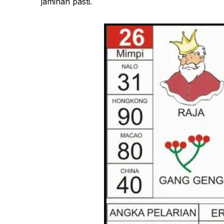
jaminan pasti.