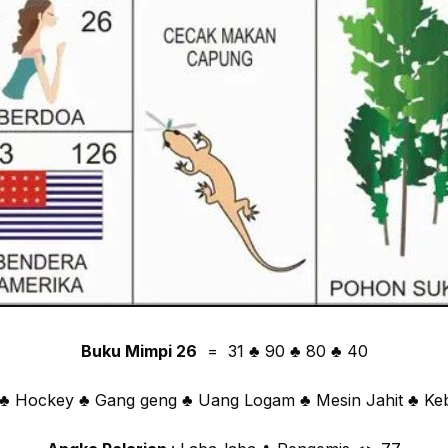
Buku Mimpi 26
= 31 ♣ 90 ♣ 80 ♣ 40
♣ Hockey ♣ Gang geng ♣ Uang Logam ♣ Mesin Jahit ♣ Keb