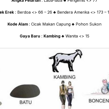
Angka Pelarian
: Laba-laba ♣ Pengemis <> 77
ek Erek
: Berdoa <> 66 – 26 ♣ Bendera Amerika <> 173 – 
Kode Alam
: Cicak Makan Capung ♣ Pohon Sukon
Gaya Baru
:
Kambing
♣ Wanita <> 15