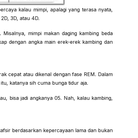
rcaya kalau mimpi, apalagi yang terasa nyata,
 2D, 3D, atau 4D.
i. Misalnya, mimpi makan daging kambing beda
engkap dengan angka main erek-erek kambing dan
erak cepat atau dikenal dengan fase REM. Dalam
tu, katanya sih cuma bunga tidur aja.
au, bisa jadi angkanya 05. Nah, kalau kambing,
a tafsir berdasarkan kepercayaan lama dan bukan