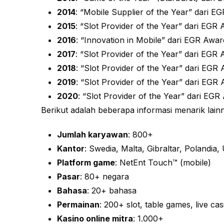
2014
: “Mobile Supplier of the Year” dari E
2015
: “Slot Provider of the Year” dari EGR
2016
: “Innovation in Mobile” dari EGR Awar
2017
: “Slot Provider of the Year” dari EGR
2018
: “Slot Provider of the Year” dari EGR
2019
: “Slot Provider of the Year” dari EGR
2020
: “Slot Provider of the Year” dari EG
Berikut adalah beberapa informasi menarik lain
Jumlah karyawan
: 800+
Kantor
: Swedia, Malta, Gibraltar, Polandia,
Platform game
: NetEnt Touch™ (mobile)
Pasar
: 80+ negara
Bahasa
: 20+ bahasa
Permainan
: 200+ slot, table games, live ca
Kasino online mitra
: 1.000+