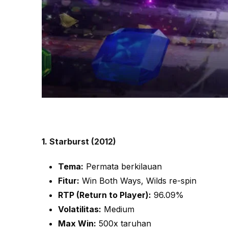
1.
Starburst (2012)
Tema:
Permata berkilauan
Fitur:
Win Both Ways, Wilds re-spin
RTP (Return to Player):
96.09%
Volatilitas:
Medium
Max Win:
500x taruhan