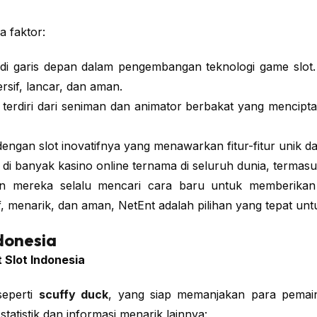
a faktor:
a di garis depan dalam pengembangan teknologi game slo
sif, lancar, dan aman.
 terdiri dari seniman dan animator berbakat yang mencipt
 dengan slot inovatifnya yang menawarkan fitur-fitur unik 
 di banyak kasino online ternama di seluruh dunia, termasu
an mereka selalu mencari cara baru untuk memberikan
f, menarik, dan aman, NetEnt adalah pilihan yang tepat un
donesia
 Slot Indonesia
seperti
scuffy duck
, yang siap memanjakan para pemain
tatistik dan informasi menarik lainnya: