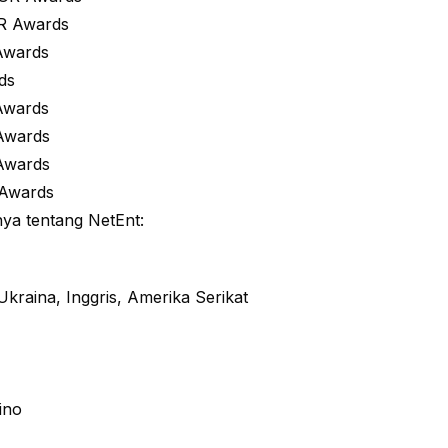
GR Awards
 Awards
ds
 Awards
 Awards
 Awards
R Awards
nya tentang NetEnt:
 Ukraina, Inggris, Amerika Serikat
sino