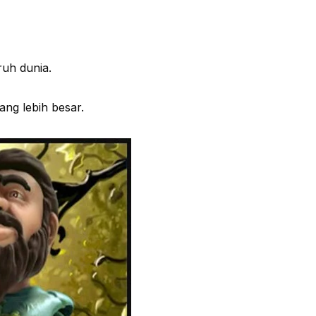
ruh dunia.
ng lebih besar.