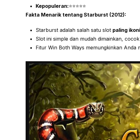
Kepopuleran:
⭐⭐⭐⭐⭐
Fakta Menarik tentang Starburst (2012):
Starburst adalah salah satu slot
paling ikon
Slot ini simple dan mudah dimainkan, coc
Fitur Win Both Ways memungkinkan Anda m