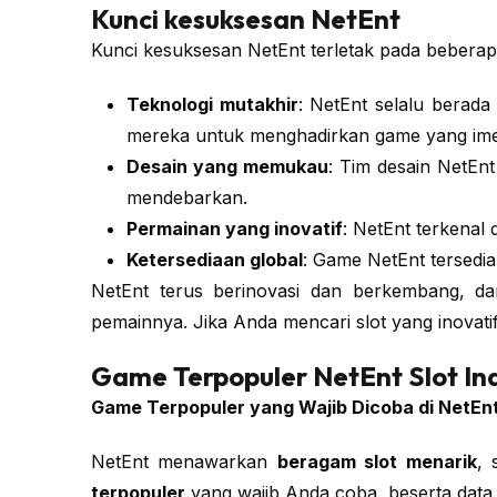
Kunci kesuksesan NetEnt
Kunci kesuksesan NetEnt terletak pada beberap
Teknologi mutakhir
: NetEnt selalu berad
mereka untuk menghadirkan game yang imer
Desain yang memukau
: Tim desain NetEnt
mendebarkan.
Permainan yang inovatif
: NetEnt terkenal
Ketersediaan global
: Game NetEnt tersedia
NetEnt terus berinovasi dan berkembang, d
pemainnya. Jika Anda mencari slot yang inovati
Game Terpopuler
NetEnt Slot In
Game Terpopuler yang Wajib Dicoba di NetEnt
NetEnt menawarkan
beragam slot menarik
, 
terpopuler
yang wajib Anda coba, beserta data s