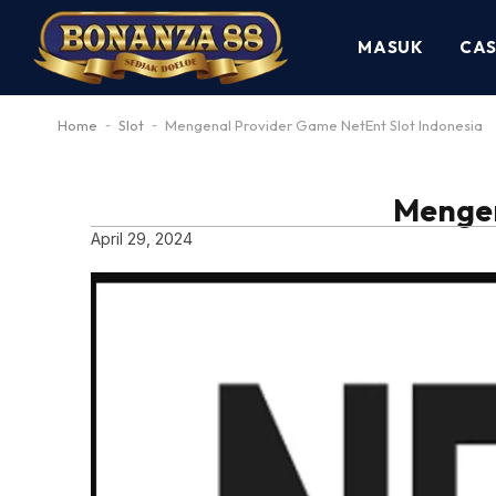
MASUK
CAS
Home
-
Slot
-
Mengenal Provider Game NetEnt Slot Indonesia
Mengen
April 29, 2024