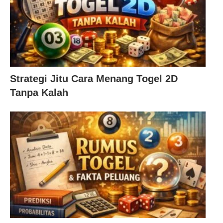
Strategi Jitu Cara Menang Togel 2D
Tanpa Kalah