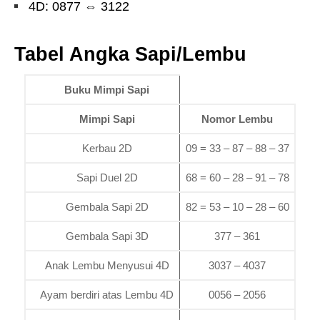
4D: 0877 ⇔ 3122
Tabel Angka Sapi/Lembu
Buku Mimpi Sapi
Mimpi Sapi
Nomor Lembu
Kerbau 2D
09 = 33 – 87 – 88 – 37
Sapi Duel 2D
68 = 60 – 28 – 91 – 78
Gembala Sapi 2D
82 = 53 – 10 – 28 – 60
Gembala Sapi 3D
377 – 361
Anak Lembu Menyusui 4D
3037 – 4037
Ayam berdiri atas Lembu 4D
0056 – 2056