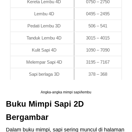
Kereta Lembu 4D
0750 – 2750
Lembu 4D
0495 – 2495
Pedati Lembu 3D
506 – 541
Tanduk Lembu 4D
3015 – 4015
Kulit Sapi 4D
1090 – 7090
Melempar Sapi 4D
3195 – 7167
Sapi berlaga 3D
378 – 368
Angka-angka mimpi sapi/lembu
Buku Mimpi Sapi 2D
Bergambar
Dalam buku mimpi, sapi sering muncul di halaman