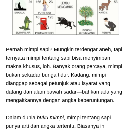
Pernah mimpi sapi? Mungkin terdengar aneh, tapi
ternyata mimpi tentang sapi bisa menyimpan
makna khusus, loh. Banyak orang percaya, mimpi
bukan sekadar bunga tidur. Kadang, mimpi
dianggap sebagai petunjuk atau isyarat yang
datang dari alam bawah sadar—bahkan ada yang
mengaitkannya dengan angka keberuntungan.
Dalam dunia
buku mimpi
, mimpi tentang sapi
punya arti dan angka tertentu. Biasanya ini