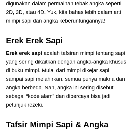
digunakan dalam permainan tebak angka seperti
2D, 3D, atau 4D. Yuk, kita bahas lebih dalam arti
mimpi sapi dan angka keberuntungannya!
Erek Erek Sapi
Erek erek sapi
adalah tafsiran mimpi tentang sapi
yang sering dikaitkan dengan angka-angka khusus
di buku mimpi. Mulai dari mimpi dikejar sapi
sampai sapi melahirkan, semua punya makna dan
angka berbeda. Nah, angka ini sering disebut
sebagai “kode alam” dan dipercaya bisa jadi
petunjuk rezeki.
Tafsir Mimpi Sapi & Angka