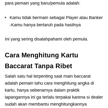
para pemain yang baru/pemula adalah:
Kamu tidak bermain sebagai Player atau Banker
-Kamu hanya bertaruh pada hasilnya
Ini yang sering disalahpahami oleh pemula.
Cara Menghitung Kartu
Baccarat Tanpa Ribet
Salah satu hal terpenting saat main baccarat
adalah pemain tahu cara menghitung angka di
kartu, hanya sebenarnya dalam praktik
lapangannya ini ga terlalu terpakai karena si dealer
sudah akan membantu menghitungkannya