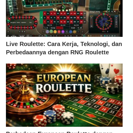
Live Roulette: Cara Kerja, Teknologi, dan
Perbedaannya dengan RNG Roulette