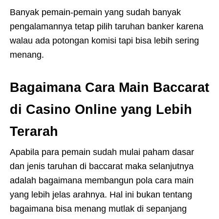
Banyak pemain-pemain yang sudah banyak
pengalamannya tetap pilih taruhan banker karena
walau ada potongan komisi tapi bisa lebih sering
menang.
Bagaimana Cara Main Baccarat
di Casino Online yang Lebih
Terarah
Apabila para pemain sudah mulai paham dasar
dan jenis taruhan di baccarat maka selanjutnya
adalah bagaimana membangun pola cara main
yang lebih jelas arahnya. Hal ini bukan tentang
bagaimana bisa menang mutlak di sepanjang