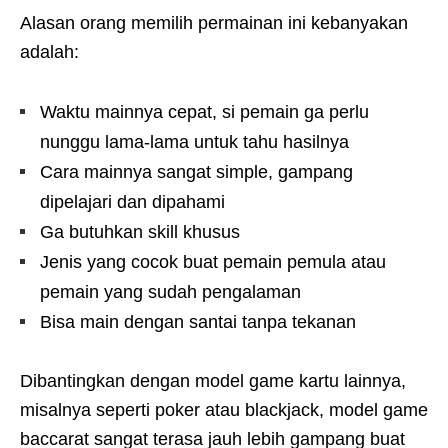
Alasan orang memilih permainan ini kebanyakan
adalah:
Waktu mainnya cepat, si pemain ga perlu
nunggu lama-lama untuk tahu hasilnya
Cara mainnya sangat simple, gampang
dipelajari dan dipahami
Ga butuhkan skill khusus
Jenis yang cocok buat pemain pemula atau
pemain yang sudah pengalaman
Bisa main dengan santai tanpa tekanan
Dibantingkan dengan model game kartu lainnya,
misalnya seperti poker atau blackjack, model game
baccarat sangat terasa jauh lebih gampang buat