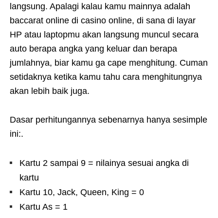
langsung. Apalagi kalau kamu mainnya adalah
baccarat online di casino online, di sana di layar
HP atau laptopmu akan langsung muncul secara
auto berapa angka yang keluar dan berapa
jumlahnya, biar kamu ga cape menghitung. Cuman
setidaknya ketika kamu tahu cara menghitungnya
akan lebih baik juga.
Dasar perhitungannya sebenarnya hanya sesimple
ini:.
Kartu 2 sampai 9 = nilainya sesuai angka di
kartu
Kartu 10, Jack, Queen, King = 0
Kartu As = 1