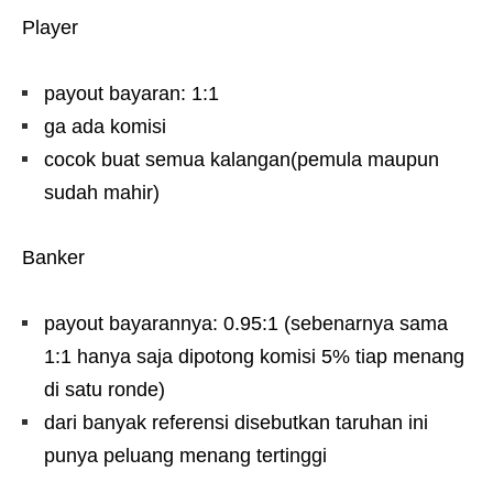
Player
payout bayaran: 1:1
ga ada komisi
cocok buat semua kalangan(pemula maupun
sudah mahir)
Banker
payout bayarannya: 0.95:1 (sebenarnya sama
1:1 hanya saja dipotong komisi 5% tiap menang
di satu ronde)
dari banyak referensi disebutkan taruhan ini
punya peluang menang tertinggi