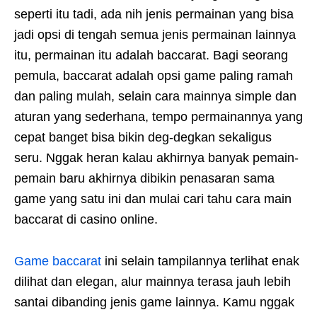
seperti itu tadi, ada nih jenis permainan yang bisa
jadi opsi di tengah semua jenis permainan lainnya
itu, permainan itu adalah baccarat. Bagi seorang
pemula, baccarat adalah opsi game paling ramah
dan paling mulah, selain cara mainnya simple dan
aturan yang sederhana, tempo permainannya yang
cepat banget bisa bikin deg-degkan sekaligus
seru. Nggak heran kalau akhirnya banyak pemain-
pemain baru akhirnya dibikin penasaran sama
game yang satu ini dan mulai cari tahu cara main
baccarat di casino online.
Game baccarat
ini selain tampilannya terlihat enak
dilihat dan elegan, alur mainnya terasa jauh lebih
santai dibanding jenis game lainnya. Kamu nggak