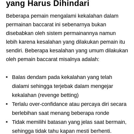
yang Harus Dihindari
Beberapa pemain mengalami kekalahan dalam
permainan baccarat ini sebenarnya bukan
disebabkan oleh sistem permainannya namun
lebih karena kesalahan yang dilakukan pemain itu
sendiri. Beberapa kesalahan yang umum dilakukan
oleh pemain baccarat misalnya adalah:
Balas dendam pada kekalahan yang telah
dialami sehingga terjebak dalam mengejar
kekalahan (revenge betting)
Terlalu over-confidance atau percaya diri secara
berlebihan saat menang beberapa ronde
Tidak memilihi batasan yang jelas saat bermain,
sehingga tidak tahu kapan mesti berhenti.