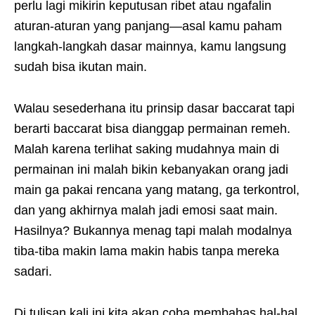
perlu lagi mikirin keputusan ribet atau ngafalin
aturan-aturan yang panjang—asal kamu paham
langkah-langkah dasar mainnya, kamu langsung
sudah bisa ikutan main.
Walau sesederhana itu prinsip dasar baccarat tapi
berarti baccarat bisa dianggap permainan remeh.
Malah karena terlihat saking mudahnya main di
permainan ini malah bikin kebanyakan orang jadi
main ga pakai rencana yang matang, ga terkontrol,
dan yang akhirnya malah jadi emosi saat main.
Hasilnya? Bukannya menag tapi malah modalnya
tiba-tiba makin lama makin habis tanpa mereka
sadari.
Di tulisan kali ini kita akan coba membahas hal-hal