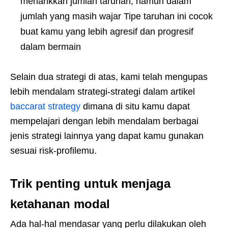
menarikkan jumlah taruhan, namun dalam
jumlah yang masih wajar Tipe taruhan ini cocok
buat kamu yang lebih agresif dan progresif
dalam bermain
Selain dua strategi di atas, kami telah mengupas
lebih mendalam strategi-strategi dalam artikel
baccarat strategy
dimana di situ kamu dapat
mempelajari dengan lebih mendalam berbagai
jenis strategi lainnya yang dapat kamu gunakan
sesuai risk-profilemu.
Trik penting untuk menjaga
ketahanan modal
Ada hal-hal mendasar yang perlu dilakukan oleh