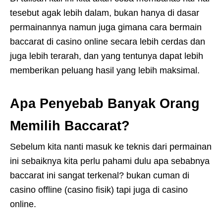
tesebut agak lebih dalam, bukan hanya di dasar
permainannya namun juga gimana cara bermain
baccarat di casino online secara lebih cerdas dan
juga lebih terarah, dan yang tentunya dapat lebih
memberikan peluang hasil yang lebih maksimal.
Apa Penyebab Banyak Orang
Memilih Baccarat?
Sebelum kita nanti masuk ke teknis dari permainan
ini sebaiknya kita perlu pahami dulu apa sebabnya
baccarat ini sangat terkenal? bukan cuman di
casino offline (casino fisik) tapi juga di casino
online.