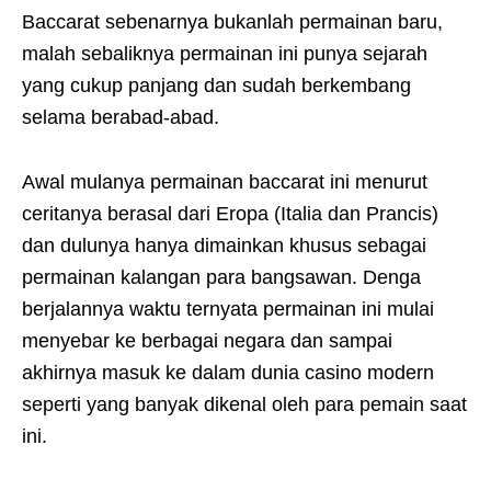
Baccarat sebenarnya bukanlah permainan baru,
malah sebaliknya permainan ini punya sejarah
yang cukup panjang dan sudah berkembang
selama berabad-abad.
Awal mulanya permainan baccarat ini menurut
ceritanya berasal dari Eropa (Italia dan Prancis)
dan dulunya hanya dimainkan khusus sebagai
permainan kalangan para bangsawan. Denga
berjalannya waktu ternyata permainan ini mulai
menyebar ke berbagai negara dan sampai
akhirnya masuk ke dalam dunia casino modern
seperti yang banyak dikenal oleh para pemain saat
ini.