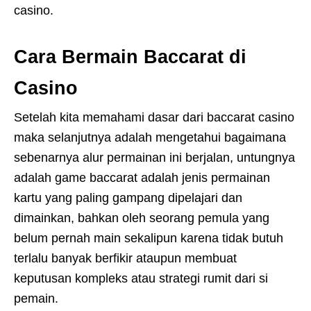
casino.
Cara Bermain Baccarat di
Casino
Setelah kita memahami dasar dari baccarat casino
maka selanjutnya adalah mengetahui bagaimana
sebenarnya alur permainan ini berjalan, untungnya
adalah game baccarat adalah jenis permainan
kartu yang paling gampang dipelajari dan
dimainkan, bahkan oleh seorang pemula yang
belum pernah main sekalipun karena tidak butuh
terlalu banyak berfikir ataupun membuat
keputusan kompleks atau strategi rumit dari si
pemain.