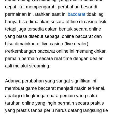
cepat ikut mempengaruhi perubahan besar di
permainan ini. Bahkan saat ini
baccarat
tidak lagi
hanya bisa dimainkan secara offline di casino fisik,
tetapi juga tersedia dalam bentuk secara online
yang biasa disebut sebagai online baccarat dan
bisa dimainkan di live casino (live dealer).
Perkembangan baccarat online ini memungkinkan
pemain bermain secara real-time dengan dealer
asli melalui streaming.
Adanya perubahan yang sangat signifikan ini
membuat game baccarat menjadi makin terkenal,
apalagi di lingkungan para pemain yang suka
taruhan online yang ingin bermain secara praktis
yang praktis tanpa perlu harus datang langsung ke