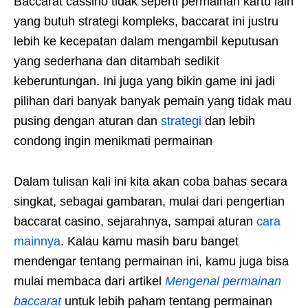
Baccarat cassino tidak seperti permainan kartu lain
yang butuh strategi kompleks, baccarat ini justru
lebih ke kecepatan dalam mengambil keputusan
yang sederhana dan ditambah sedikit
keberuntungan. Ini juga yang bikin game ini jadi
pilihan dari banyak banyak pemain yang tidak mau
pusing dengan aturan dan
strategi
dan lebih
condong ingin menikmati permainan
Dalam tulisan kali ini kita akan coba bahas secara
singkat, sebagai gambaran, mulai dari pengertian
baccarat casino, sejarahnya, sampai aturan
cara
mainnya
. Kalau kamu masih baru banget
mendengar tentang permainan ini, kamu juga bisa
mulai membaca dari artikel
Mengenal permainan
baccarat
untuk lebih paham tentang permainan