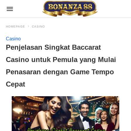
HOMEPAGE
CASINO
Casino
Penjelasan Singkat Baccarat
Casino untuk Pemula yang Mulai
Penasaran dengan Game Tempo
Cepat