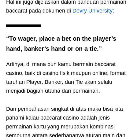
Hal ini juga dijelaskan dalam panduan permainan
baccarat pada dokumen di
Devry University
:
“To wager, place a bet on the player’s
hand, banker’s hand or on a tie.”
Artinya, di mana pun kamu bermain baccarat
casino, baik di casino fisik maupun online, format
taruhan Player, Banker, dan Tie akan selalu
menjadi bagian utama dari permainan.
Dari pembahasan singkat di atas maka bisa kita
pahami kalau baccarat casino adalah jenis
permainan kartu yang merupakan kombinasi
sempurna antara sederhananya aturan main dan