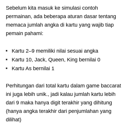
Sebelum kita masuk ke simulasi contoh
permainan, ada beberapa aturan dasar tentang
memaca jumlah angka di kartu yang wajib tiap
pemain pahami:
Kartu 2–9 memiliki nilai sesuai angka
Kartu 10, Jack, Queen, King bernilai 0
Kartu As bernilai 1
Perhitungan dari total kartu dalam game baccarat
ini juga lebih unik., jadi kalau jumlah kartu lebih
dari 9 maka hanya digit terakhir yang dihitung
(hanya angka terakhir dari penjumlahan yang
dilihat)