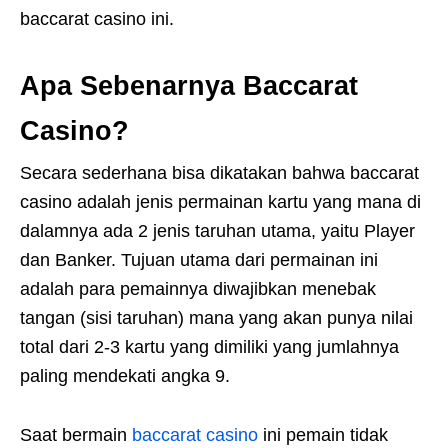
baccarat casino ini.
Apa Sebenarnya Baccarat
Casino?
Secara sederhana bisa dikatakan bahwa baccarat
casino adalah jenis permainan kartu yang mana di
dalamnya ada 2 jenis taruhan utama, yaitu Player
dan Banker. Tujuan utama dari permainan ini
adalah para pemainnya diwajibkan menebak
tangan (sisi taruhan) mana yang akan punya nilai
total dari 2-3 kartu yang dimiliki yang jumlahnya
paling mendekati angka 9.
Saat bermain
baccarat casino
ini pemain tidak