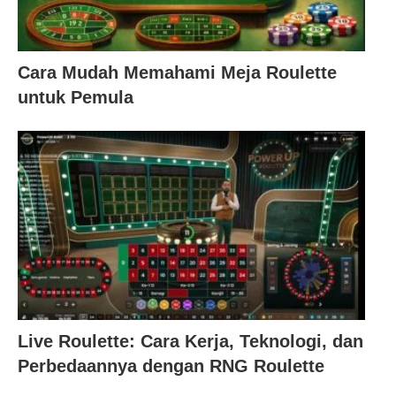
Cara Mudah Memahami Meja Roulette
untuk Pemula
Live Roulette: Cara Kerja, Teknologi, dan
Perbedaannya dengan RNG Roulette