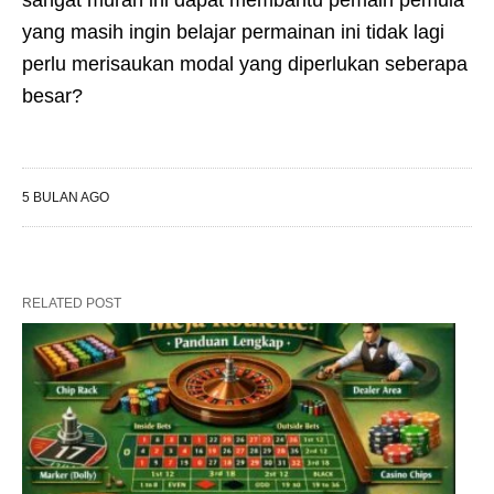
yang masih ingin belajar permainan ini tidak lagi
perlu merisaukan modal yang diperlukan seberapa
besar?
5 BULAN AGO
RELATED POST