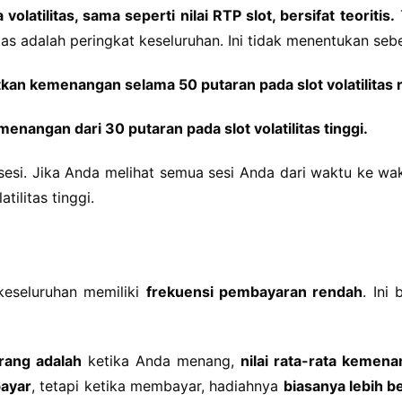
latilitas, sama seperti nilai RTP slot, bersifat teoritis.
T
tilitas adalah peringkat keseluruhan. Ini tidak menentukan s
an kemenangan selama 50 putaran pada slot volatilitas 
angan dari 30 putaran pada slot volatilitas tinggi.
 sesi. Jika Anda melihat semua sesi Anda dari waktu ke wa
tilitas tinggi.
 keseluruhan memiliki
frekuensi pembayaran rendah
. Ini
rang adalah
ketika Anda menang,
nilai rata-rata kemena
ayar
, tetapi ketika membayar, hadiahnya
biasanya lebih b