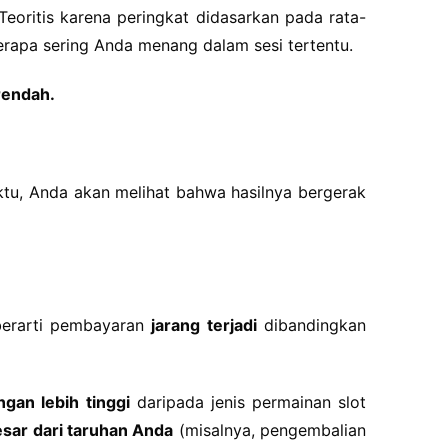
eoritis karena peringkat didasarkan pada rata-
eberapa sering Anda menang dalam sesi tertentu.
rendah.
ktu, Anda akan melihat bahwa hasilnya bergerak
 berarti pembayaran
jarang terjadi
dibandingkan
ngan lebih tinggi
daripada jenis permainan slot
esar dari taruhan Anda
(misalnya, pengembalian