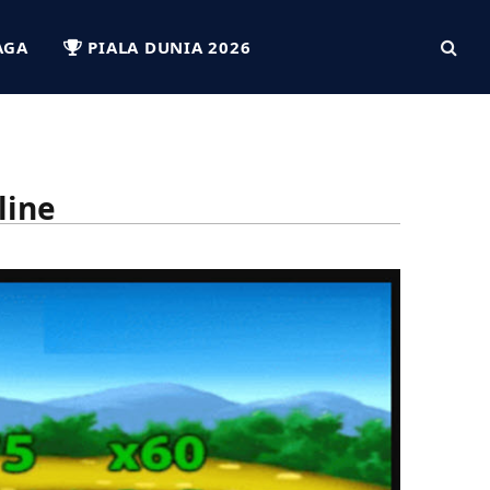
AGA
PIALA DUNIA 2026
line