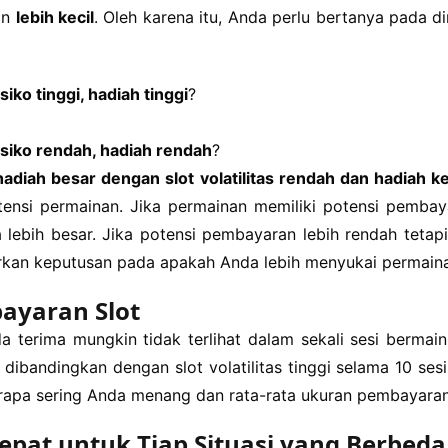
an
lebih kecil
. Oleh karena itu, Anda perlu bertanya pada d
siko tinggi, hadiah tinggi
?
siko rendah, hadiah rendah
?
iah besar dengan slot volatilitas rendah dan hadiah kecil
tensi permainan. Jika permainan memiliki potensi pembay
lebih besar. Jika potensi pembayaran lebih rendah tetap
kan keputusan pada apakah Anda lebih menyukai permainan
ayaran Slot
 terima mungkin tidak terlihat dalam sekali sesi bermai
 dibandingkan dengan slot volatilitas tinggi selama 10 s
rapa sering Anda menang dan rata-rata ukuran pembayaran
epat untuk Tiap Situasi yang Berbeda