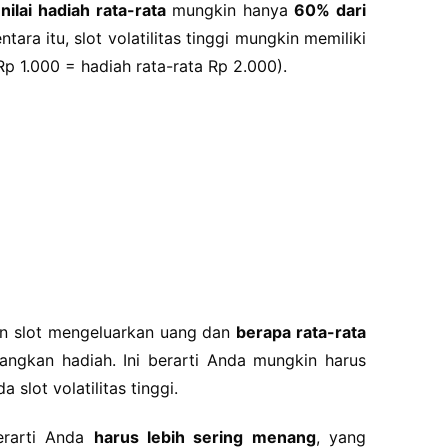
,
nilai hadiah rata-rata
mungkin hanya
60% dari
ara itu, slot volatilitas tinggi mungkin memiliki
Rp 1.000 = hadiah rata-rata Rp 2.000).
in slot mengeluarkan uang dan
berapa rata-rata
gkan hadiah. Ini berarti Anda mungkin harus
a slot volatilitas tinggi.
berarti Anda
harus lebih sering menang
, yang