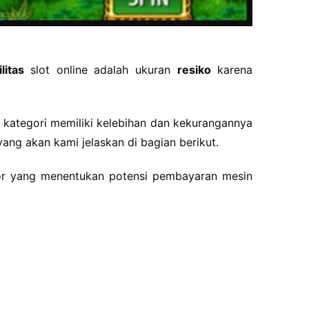
ilitas
slot online adalah ukuran
resiko
karena
 kategori memiliki kelebihan dan kekurangannya
ang akan kami jelaskan di bagian berikut.
ktor yang menentukan potensi pembayaran mesin