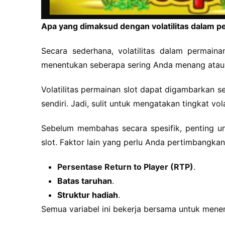
Apa yang dimaksud dengan volatilitas dalam p
Secara sederhana, volatilitas dalam permain
menentukan seberapa sering Anda menang atau
Volatilitas permainan slot dapat digambarkan 
sendiri. Jadi, sulit untuk mengatakan tingkat vol
Sebelum membahas secara spesifik, penting un
slot. Faktor lain yang perlu Anda pertimbangkan
Persentase Return to Player (RTP)
.
Batas taruhan
.
Struktur hadiah
.
Semua variabel ini bekerja bersama untuk mene