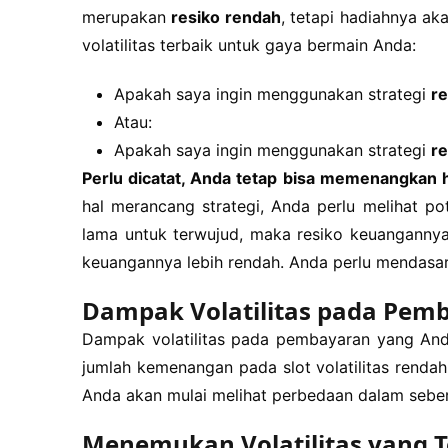
merupakan
resiko rendah
, tetapi hadiahnya ak
volatilitas terbaik untuk gaya bermain Anda:
Apakah saya ingin menggunakan strategi
re
Atau:
Apakah saya ingin menggunakan strategi
re
Perlu dicatat, Anda tetap bisa memenangkan had
hal merancang strategi, Anda perlu melihat po
lama untuk terwujud, maka resiko keuangannya 
keuangannya lebih rendah. Anda perlu mendasar
Dampak Volatilitas pada Pemb
Dampak volatilitas pada pembayaran yang Anda
jumlah kemenangan pada slot volatilitas rendah
Anda akan mulai melihat perbedaan dalam sebe
Menemukan Volatilitas yang T