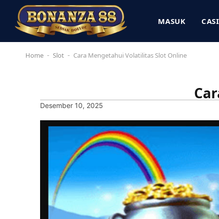
MASUK
CAS
Home
Slot
Cara Mengetahui Volatilitas Slot Online
-
-
Car
Desember 10, 2025