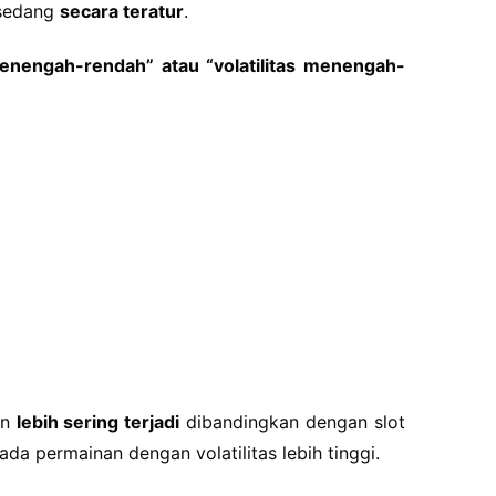
 sedang
secara teratur
.
menengah-rendah” atau “volatilitas menengah-
an
lebih sering terjadi
dibandingkan dengan slot
ada permainan dengan volatilitas lebih tinggi.