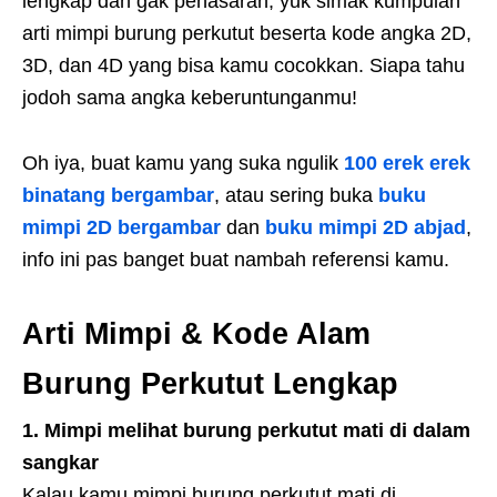
lengkap dan gak penasaran, yuk simak kumpulan
arti mimpi burung perkutut beserta kode angka 2D,
3D, dan 4D yang bisa kamu cocokkan. Siapa tahu
jodoh sama angka keberuntunganmu!
Oh iya, buat kamu yang suka ngulik
100 erek erek
binatang bergambar
, atau sering buka
buku
mimpi 2D bergambar
dan
buku mimpi 2D abjad
,
info ini pas banget buat nambah referensi kamu.
Arti Mimpi & Kode Alam
Burung Perkutut Lengkap
1. Mimpi melihat burung perkutut mati di dalam
sangkar
Kalau kamu mimpi burung perkutut mati di