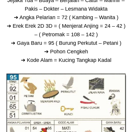
Jejaka Tua – Buaya – Berjalan – Catur – Marinir –
Pakis – Dokter – Lesmana Widakta
➔ Angka Pelarian = 72 ( Kambing – Wanita )
➔ Erek Erek 2D 3D = ( Menjerat Anjing = 24 – 42 )
– ( Petromak = 108 – 142 )
➔ Gaya Baru = 95 ( Burung Perkutut – Petani )
➔ Pohon Cengkeh
➔ Kode Alam = Kucing Tangkap Kadal