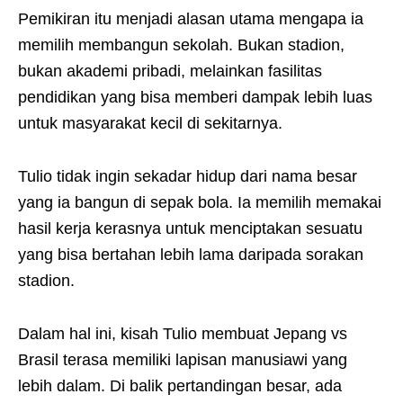
Pemikiran itu menjadi alasan utama mengapa ia
memilih membangun sekolah. Bukan stadion,
bukan akademi pribadi, melainkan fasilitas
pendidikan yang bisa memberi dampak lebih luas
untuk masyarakat kecil di sekitarnya.
Tulio tidak ingin sekadar hidup dari nama besar
yang ia bangun di sepak bola. Ia memilih memakai
hasil kerja kerasnya untuk menciptakan sesuatu
yang bisa bertahan lebih lama daripada sorakan
stadion.
Dalam hal ini, kisah Tulio membuat Jepang vs
Brasil terasa memiliki lapisan manusiawi yang
lebih dalam. Di balik pertandingan besar, ada