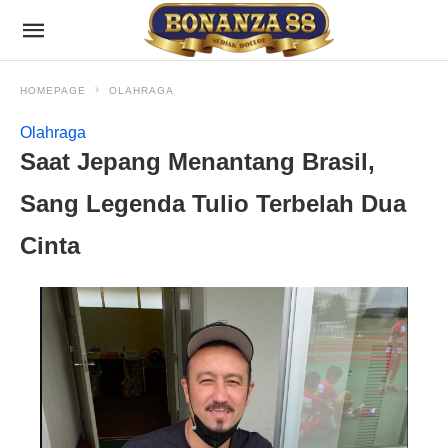
HOMEPAGE
OLAHRAGA
Olahraga
Saat Jepang Menantang Brasil,
Sang Legenda Tulio Terbelah Dua
Cinta