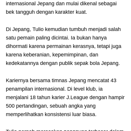
internasional Jepang dan mulai dikenal sebagai
bek tangguh dengan karakter kuat.
Di Jepang, Tulio kemudian tumbuh menjadi salah
satu pemain paling dicintai. Ia bukan hanya
dihormati karena permainan kerasnya, tetapi juga
karena keberanian, kepemimpinan, dan
kedekatannya dengan publik sepak bola Jepang.
Kariernya bersama timnas Jepang mencatat 43
penampilan internasional. Di level klub, ia
menjalani 18 tahun karier J.League dengan hampir
500 pertandingan, sebuah angka yang
memperlihatkan konsistensi luar biasa.