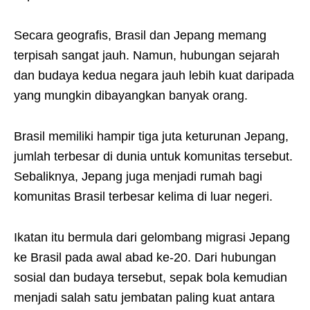
Secara geografis, Brasil dan Jepang memang
terpisah sangat jauh. Namun, hubungan sejarah
dan budaya kedua negara jauh lebih kuat daripada
yang mungkin dibayangkan banyak orang.
Brasil memiliki hampir tiga juta keturunan Jepang,
jumlah terbesar di dunia untuk komunitas tersebut.
Sebaliknya, Jepang juga menjadi rumah bagi
komunitas Brasil terbesar kelima di luar negeri.
Ikatan itu bermula dari gelombang migrasi Jepang
ke Brasil pada awal abad ke-20. Dari hubungan
sosial dan budaya tersebut, sepak bola kemudian
menjadi salah satu jembatan paling kuat antara