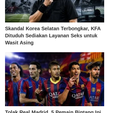
Skandal Korea Selatan Terbongkar, KFA
Dituduh Sediakan Layanan Seks untuk
Wasit Asing
Tolak Real Madrid, 5 Pemain Bintang Ini