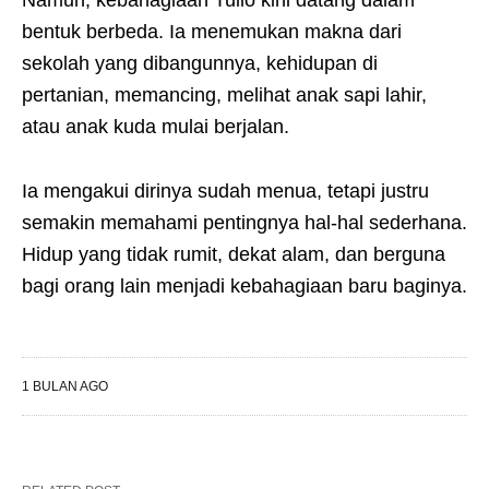
Namun, kebahagiaan Tulio kini datang dalam
bentuk berbeda. Ia menemukan makna dari
sekolah yang dibangunnya, kehidupan di
pertanian, memancing, melihat anak sapi lahir,
atau anak kuda mulai berjalan.
Ia mengakui dirinya sudah menua, tetapi justru
semakin memahami pentingnya hal-hal sederhana.
Hidup yang tidak rumit, dekat alam, dan berguna
bagi orang lain menjadi kebahagiaan baru baginya.
1 BULAN AGO