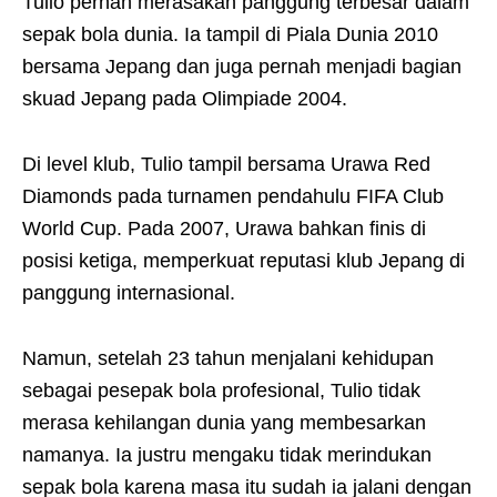
Tulio pernah merasakan panggung terbesar dalam
sepak bola dunia. Ia tampil di Piala Dunia 2010
bersama Jepang dan juga pernah menjadi bagian
skuad Jepang pada Olimpiade 2004.
Di level klub, Tulio tampil bersama Urawa Red
Diamonds pada turnamen pendahulu FIFA Club
World Cup. Pada 2007, Urawa bahkan finis di
posisi ketiga, memperkuat reputasi klub Jepang di
panggung internasional.
Namun, setelah 23 tahun menjalani kehidupan
sebagai pesepak bola profesional, Tulio tidak
merasa kehilangan dunia yang membesarkan
namanya. Ia justru mengaku tidak merindukan
sepak bola karena masa itu sudah ia jalani dengan