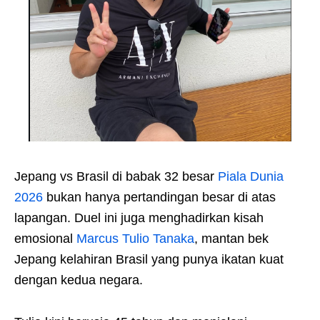
Jepang vs Brasil di babak 32 besar
Piala Dunia
2026
bukan hanya pertandingan besar di atas
lapangan. Duel ini juga menghadirkan kisah
emosional
Marcus Tulio Tanaka
, mantan bek
Jepang kelahiran Brasil yang punya ikatan kuat
dengan kedua negara.