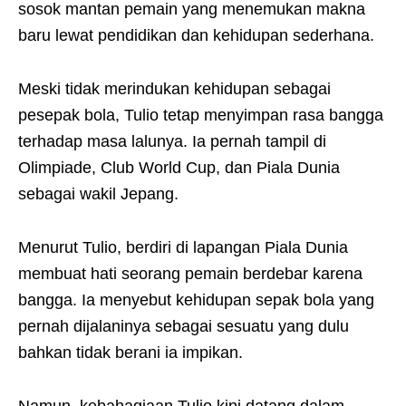
sosok mantan pemain yang menemukan makna
baru lewat pendidikan dan kehidupan sederhana.
Meski tidak merindukan kehidupan sebagai
pesepak bola, Tulio tetap menyimpan rasa bangga
terhadap masa lalunya. Ia pernah tampil di
Olimpiade, Club World Cup, dan Piala Dunia
sebagai wakil Jepang.
Menurut Tulio, berdiri di lapangan Piala Dunia
membuat hati seorang pemain berdebar karena
bangga. Ia menyebut kehidupan sepak bola yang
pernah dijalaninya sebagai sesuatu yang dulu
bahkan tidak berani ia impikan.