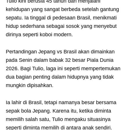
Tulio kini berusia 45 tahun dan menjalani
kehidupan yang sangat berbeda setelah gantung
sepatu. Ia tinggal di pedesaan Brasil, menikmati
hidup sederhana sebagai sosok yang menyebut
dirinya seperti koboi modern.
Pertandingan Jepang vs Brasil akan dimainkan
pada Senin dalam babak 32 besar Piala Dunia
2026. Bagi Tulio, laga ini seperti mempertemukan
dua bagian penting dalam hidupnya yang tidak
mungkin dipisahkan.
Ia lahir di Brasil, tetapi namanya besar bersama
sepak bola Jepang. Karena itu, ketika diminta
memilih salah satu, Tulio mengaku situasinya
seperti diminta memilih di antara anak sendiri.