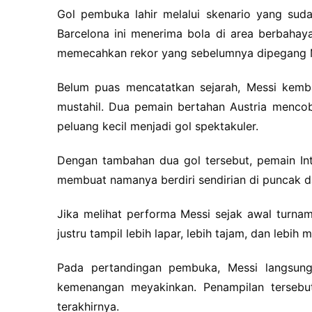
Gol pembuka lahir melalui skenario yang sud
Barcelona ini menerima bola di area berbahay
memecahkan rekor yang sebelumnya dipegang M
Belum puas mencatatkan sejarah, Messi kemba
mustahil. Dua pemain bertahan Austria menc
peluang kecil menjadi gol spektakuler.
Dengan tambahan dua gol tersebut, pemain Inte
membuat namanya berdiri sendirian di puncak da
Jika melihat performa Messi sejak awal turna
justru tampil lebih lapar, lebih tajam, dan leb
Pada pertandingan pembuka, Messi langsun
kemenangan meyakinkan. Penampilan tersebu
terakhirnya.