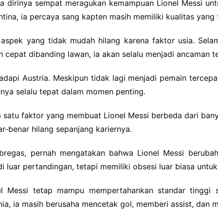
 dirinya sempat meragukan kemampuan Lionel Messi unt
ina, ia percaya sang kapten masih memiliki kualitas yang ti
spek yang tidak mudah hilang karena faktor usia. Sel
epat dibanding lawan, ia akan selalu menjadi ancaman te
hadapi Austria. Meskipun tidak lagi menjadi pemain tercepa
nya selalu tepat dalam momen penting.
 ada satu faktor yang membuat Lionel Messi berbeda dari ban
r-benar hilang sepanjang kariernya.
bregas, pernah mengatakan bahwa Lionel Messi berubah
i luar pertandingan, tetapi memiliki obsesi luar biasa unt
nel Messi tetap mampu mempertahankan standar tinggi s
ia, ia masih berusaha mencetak gol, memberi assist, dan 