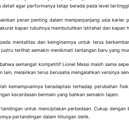
 detail agar performanya tetap berada pada level tertinggi
nkan peran penting dalam memperpanjang usia karier pem
kurat kapan tubuhnya membutuhkan istirahat dan kapan har
 pada mentalitas dan keinginannya untuk terus berkemba
 justru terlihat semakin menikmati tantangan baru yang mu
t bahwa semangat kompetitif Lionel Messi masih sama seper
 lain, melainkan terus berusaha mengalahkan versinya send
alah kemampuannya beradaptasi terhadap perubahan fisik 
engan kecerdasan bermain yang bahkan semakin tajam.
 pertandingan untuk menciptakan perbedaan. Cukup dengan
nnya pertandingan dalam hitungan detik.