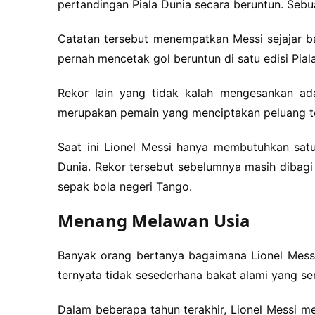
pertandingan Piala Dunia secara beruntun. Seb
Catatan tersebut menempatkan Messi sejajar ba
pernah mencetak gol beruntun di satu edisi Pia
Rekor lain yang tidak kalah mengesankan adal
merupakan pemain yang menciptakan peluang te
Saat ini Lionel Messi hanya membutuhkan satu
Dunia. Rekor tersebut sebelumnya masih dibag
sepak bola negeri Tango.
Menang Melawan Usia
Banyak orang bertanya bagaimana Lionel Mes
ternyata tidak sesederhana bakat alami yang ser
Dalam beberapa tahun terakhir, Lionel Messi me