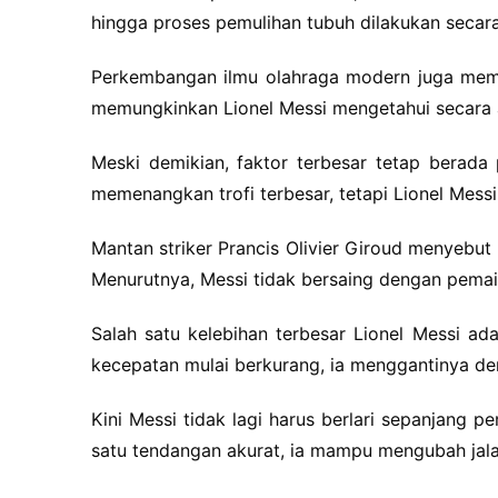
hingga proses pemulihan tubuh dilakukan secara
Perkembangan ilmu olahraga modern juga memai
memungkinkan Lionel Messi mengetahui secara a
Meski demikian, faktor terbesar tetap berada
memenangkan trofi terbesar, tetapi Lionel Messi
Mantan striker Prancis Olivier Giroud menyebu
Menurutnya, Messi tidak bersaing dengan pemain
Salah satu kelebihan terbesar Lionel Messi ad
kecepatan mulai berkurang, ia menggantinya d
Kini Messi tidak lagi harus berlari sepanjang
satu tendangan akurat, ia mampu mengubah jala