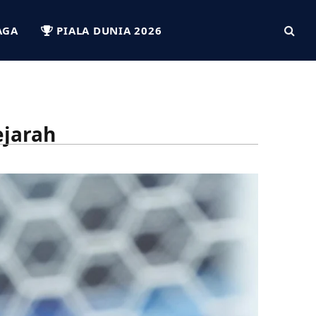
AGA
PIALA DUNIA 2026
ejarah