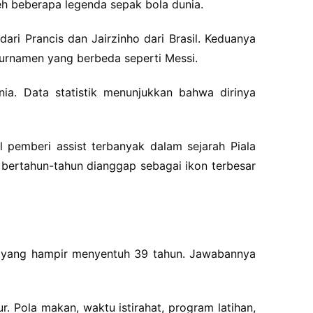
h beberapa legenda sepak bola dunia.
ri Prancis dan Jairzinho dari Brasil. Keduanya
turnamen yang berbeda seperti Messi.
nia. Data statistik menunjukkan bahwa dirinya
 pemberi assist terbanyak dalam sejarah Piala
bertahun-tahun dianggap sebagai ikon terbesar
 yang hampir menyentuh 39 tahun. Jawabannya
. Pola makan, waktu istirahat, program latihan,