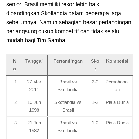
senior, Brasil memiliki rekor lebih baik
dibandingkan Skotlandia dalam beberapa laga
sebelumnya. Namun sebagian besar pertandingan
berlangsung cukup kompetitif dan tidak selalu
mudah bagi Tim Samba.
N
Tanggal
Pertandingan
Sko
Kompetisi
o
r
1
27 Mar
Brasil vs
2-0
Persahabat
2011
Skotlandia
an
2
10 Jun
Skotlandia vs
1-2
Piala Dunia
1998
Brasil
3
21 Jun
Brasil vs
1-0
Piala Dunia
1982
Skotlandia