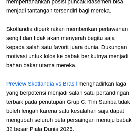
mempertahankan posisi puncak klasemen bisa
menjadi tantangan tersendiri bagi mereka.
Skotlandia diperkirakan memberikan perlawanan
sengit dan tidak akan menyerah begitu saja
kepada salah satu favorit juara dunia. Dukungan
motivasi untuk lolos ke babak berikutnya menjadi
bahan bakar utama mereka.
Preview Skotlandia vs Brasil
menghadirkan laga
yang berpotensi menjadi salah satu pertandingan
terbaik pada penutupan Grup C. Tim Samba tidak
boleh lengah karena satu kesalahan saja dapat
mengubah seluruh peta persaingan menuju babak
32 besar Piala Dunia 2026.