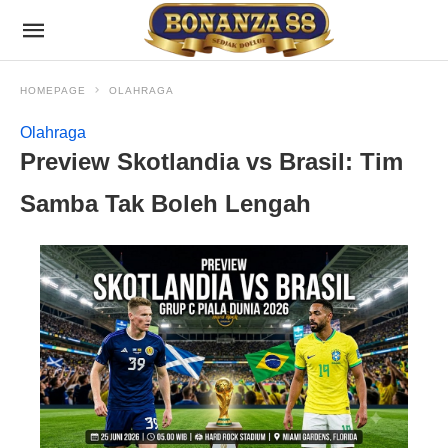
HOMEPAGE
OLAHRAGA
Olahraga
Preview Skotlandia vs Brasil: Tim
Samba Tak Boleh Lengah