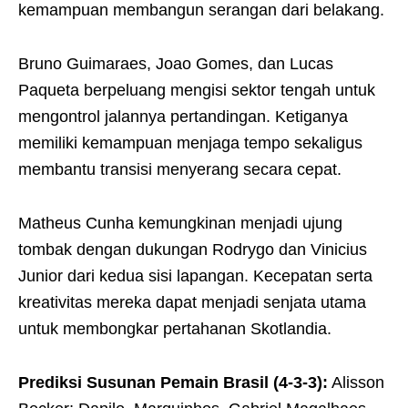
kemampuan membangun serangan dari belakang.
Bruno Guimaraes, Joao Gomes, dan Lucas
Paqueta berpeluang mengisi sektor tengah untuk
mengontrol jalannya pertandingan. Ketiganya
memiliki kemampuan menjaga tempo sekaligus
membantu transisi menyerang secara cepat.
Matheus Cunha kemungkinan menjadi ujung
tombak dengan dukungan Rodrygo dan Vinicius
Junior dari kedua sisi lapangan. Kecepatan serta
kreativitas mereka dapat menjadi senjata utama
untuk membongkar pertahanan Skotlandia.
Prediksi Susunan Pemain Brasil (4-3-3):
Alisson