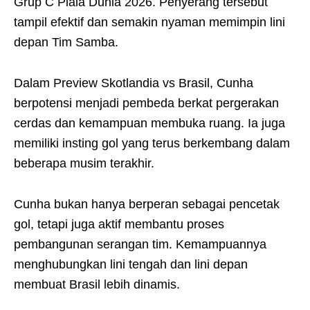
Grup C Piala Dunia 2026. Penyerang tersebut
tampil efektif dan semakin nyaman memimpin lini
depan Tim Samba.
Dalam Preview Skotlandia vs Brasil, Cunha
berpotensi menjadi pembeda berkat pergerakan
cerdas dan kemampuan membuka ruang. Ia juga
memiliki insting gol yang terus berkembang dalam
beberapa musim terakhir.
Cunha bukan hanya berperan sebagai pencetak
gol, tetapi juga aktif membantu proses
pembangunan serangan tim. Kemampuannya
menghubungkan lini tengah dan lini depan
membuat Brasil lebih dinamis.