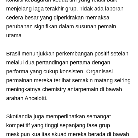
menjelang laga terakhir grup. Tidak ada laporan
cedera besar yang diperkirakan memaksa
perubahan signifikan dalam susunan pemain
utama.
Brasil menunjukkan perkembangan positif setelah
melalui dua pertandingan pertama dengan
performa yang cukup konsisten. Organisasi
permainan mereka terlihat semakin matang seiring
meningkatnya chemistry antarpemain di bawah
arahan Ancelotti.
Skotlandia juga memperlihatkan semangat
kompetitif yang tinggi sepanjang fase grup
meskipun kualitas skuad mereka berada di bawah