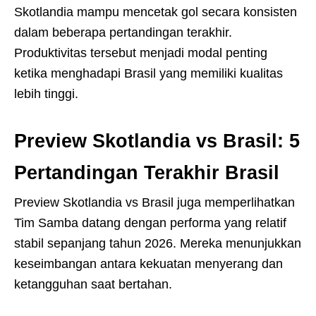
Skotlandia mampu mencetak gol secara konsisten
dalam beberapa pertandingan terakhir.
Produktivitas tersebut menjadi modal penting
ketika menghadapi Brasil yang memiliki kualitas
lebih tinggi.
Preview Skotlandia vs Brasil: 5
Pertandingan Terakhir Brasil
Preview Skotlandia vs Brasil juga memperlihatkan
Tim Samba datang dengan performa yang relatif
stabil sepanjang tahun 2026. Mereka menunjukkan
keseimbangan antara kekuatan menyerang dan
ketangguhan saat bertahan.