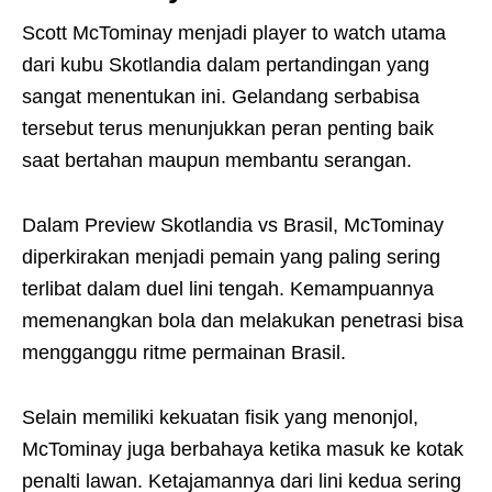
Scott McTominay menjadi player to watch utama
dari kubu Skotlandia dalam pertandingan yang
sangat menentukan ini. Gelandang serbabisa
tersebut terus menunjukkan peran penting baik
saat bertahan maupun membantu serangan.
Dalam Preview Skotlandia vs Brasil, McTominay
diperkirakan menjadi pemain yang paling sering
terlibat dalam duel lini tengah. Kemampuannya
memenangkan bola dan melakukan penetrasi bisa
mengganggu ritme permainan Brasil.
Selain memiliki kekuatan fisik yang menonjol,
McTominay juga berbahaya ketika masuk ke kotak
penalti lawan. Ketajamannya dari lini kedua sering