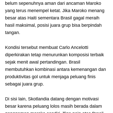
belum sepenuhnya aman dari ancaman Maroko
yang terus menempel ketat. Jika Maroko menang
besar atas Haiti sementara Brasil gagal meraih
hasil maksimal, posisi juara grup bisa berpindah
tangan.
Kondisi tersebut membuat Carlo Ancelotti
diperkirakan tetap menurunkan komposisi terbaik
sejak menit awal pertandingan. Brasil
membutuhkan kombinasi antara kemenangan dan
produktivitas gol untuk menjaga peluang finis
sebagai juara grup.
Di sisi lain, Skotlandia datang dengan motivasi
besar karena peluang lolos masih berada dalam