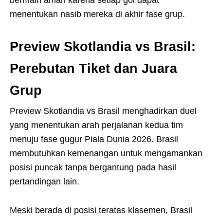
bermain aman karena setiap gol dapat
menentukan nasib mereka di akhir fase grup.
Preview Skotlandia vs Brasil:
Perebutan Tiket dan Juara
Grup
Preview Skotlandia vs Brasil menghadirkan duel
yang menentukan arah perjalanan kedua tim
menuju fase gugur Piala Dunia 2026. Brasil
membutuhkan kemenangan untuk mengamankan
posisi puncak tanpa bergantung pada hasil
pertandingan lain.
Meski berada di posisi teratas klasemen, Brasil