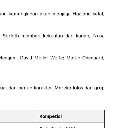
ing kemungkinan akan menjaga Haaland ketat,
a. Sorloth memberi kekuatan dari kanan, Nusa
n Heggem, David Moller Wolfe; Martin Odegaard,
at dan penuh karakter. Mereka lolos dari grup
Kompetisi