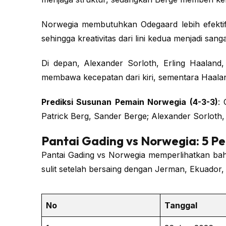
Norwegia membutuhkan Odegaard lebih efekti
sehingga kreativitas dari lini kedua menjadi sanga
Di depan, Alexander Sorloth, Erling Haaland
membawa kecepatan dari kiri, sementara Haalan
Prediksi Susunan Pemain Norwegia (4-3-3)
:
Patrick Berg, Sander Berge; Alexander Sorloth,
Pantai Gading vs Norwegia: 5 P
Pantai Gading vs Norwegia memperlihatkan bah
sulit setelah bersaing dengan Jerman, Ekuador,
No
Tanggal