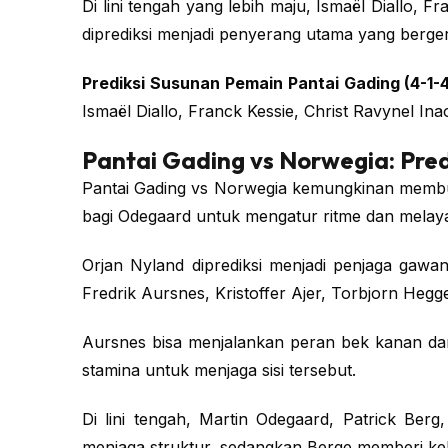
Di lini tengah yang lebih maju, Ismaël Diallo, 
diprediksi menjadi penyerang utama yang bergera
Prediksi Susunan Pemain Pantai Gading (4-1-4
Ismaël Diallo, Franck Kessie, Christ Ravynel In
Pantai Gading vs Norwegia: Pre
Pantai Gading vs Norwegia kemungkinan membua
bagi Odegaard untuk mengatur ritme dan melay
Orjan Nyland diprediksi menjadi penjaga gawa
Fredrik Aursnes, Kristoffer Ajer, Torbjorn Hegg
Aursnes bisa menjalankan peran bek kanan daru
stamina untuk menjaga sisi tersebut.
Di lini tengah, Martin Odegaard, Patrick Ber
menjaga struktur, sedangkan Berge memberi kek