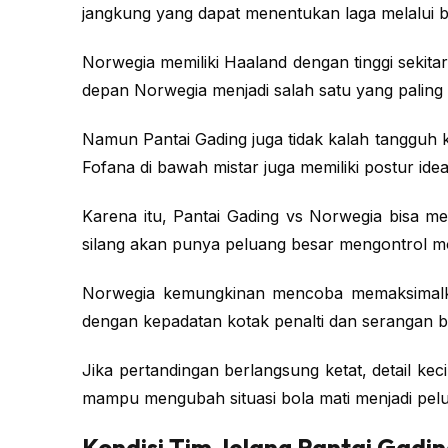
jangkung yang dapat menentukan laga melalui b
Norwegia memiliki Haaland dengan tinggi sekitar
depan Norwegia menjadi salah satu yang paling k
Namun Pantai Gading juga tidak kalah tangguh k
Fofana di bawah mistar juga memiliki postur ide
Karena itu, Pantai Gading vs Norwegia bisa m
silang akan punya peluang besar mengontrol 
Norwegia kemungkinan mencoba memaksimalkan
dengan kepadatan kotak penalti dan serangan ba
Jika pertandingan berlangsung ketat, detail ke
mampu mengubah situasi bola mati menjadi pel
Kondisi Tim Jelang Pantai Gadi