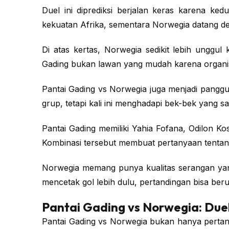
Duel ini diprediksi berjalan keras karena k
kekuatan Afrika, sementara Norwegia datang d
Di atas kertas, Norwegia sedikit lebih unggu
Gading bukan lawan yang mudah karena organisa
Pantai Gading vs Norwegia juga menjadi panggu
grup, tetapi kali ini menghadapi bek-bek yang sa
Pantai Gading memiliki Yahia Fofana, Odilon
Kombinasi tersebut membuat pertanyaan tentan
Norwegia memang punya kualitas serangan yang
mencetak gol lebih dulu, pertandingan bisa ber
Pantai Gading vs Norwegia: Due
Pantai Gading vs Norwegia bukan hanya pertand