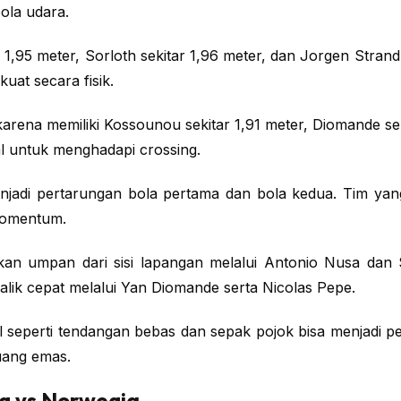
ola udara.
 1,95 meter, Sorloth sekitar 1,96 meter, dan Jorgen Stran
uat secara fisik.
arena memiliki Kossounou sekitar 1,91 meter, Diomande seki
al untuk menghadapi crossing.
enjadi pertarungan bola pertama dan bola kedua. Tim yang
momentum.
 umpan dari sisi lapangan melalui Antonio Nusa dan 
lik cepat melalui Yan Diomande serta Nicolas Pepe.
cil seperti tendangan bebas dan sepak pojok bisa menjadi
uang emas.
ng vs Norwegia