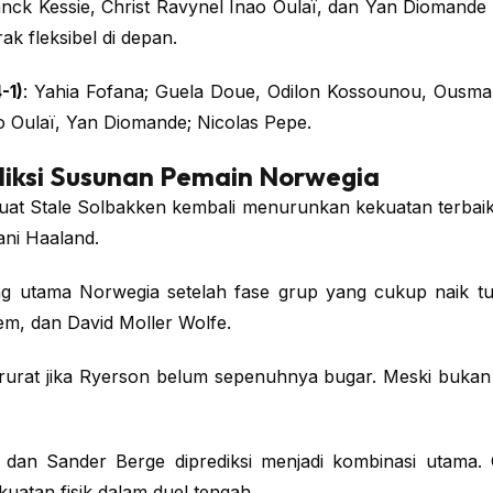
Franck Kessie, Christ Ravynel Inao Oulaï, dan Yan Diomand
k fleksibel di depan.
-1)
: Yahia Fofana; Guela Doue, Odilon Kossounou, Ousma
ao Oulaï, Yan Diomande; Nicolas Pepe.
diksi Susunan Pemain Norwegia
t Stale Solbakken kembali menurunkan kekuatan terbaik
ani Haaland.
ng utama Norwegia setelah fase grup yang cukup naik t
em, dan David Moller Wolfe.
rat jika Ryerson belum sepenuhnya bugar. Meski bukan pos
g, dan Sander Berge diprediksi menjadi kombinasi utama. 
uatan fisik dalam duel tengah.