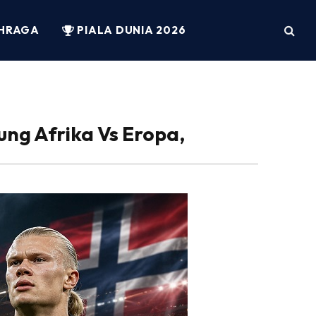
HRAGA
PIALA DUNIA 2026
ng Afrika Vs Eropa,