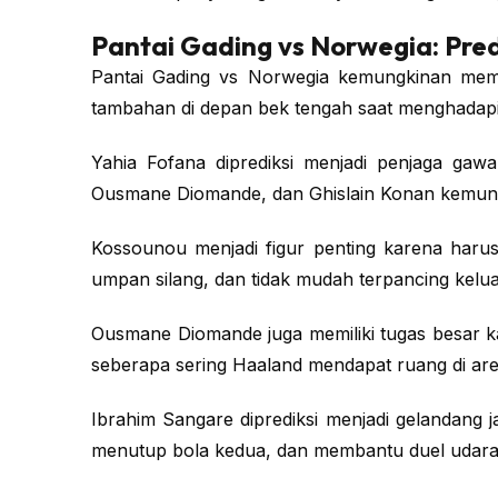
Pantai Gading vs Norwegia: Pre
Pantai Gading vs Norwegia kemungkinan memb
tambahan di depan bek tengah saat menghadapi
Yahia Fofana diprediksi menjadi penjaga gaw
Ousmane Diomande, dan Ghislain Konan kemun
Kossounou menjadi figur penting karena haru
umpan silang, dan tidak mudah terpancing keluar
Ousmane Diomande juga memiliki tugas besar k
seberapa sering Haaland mendapat ruang di area
Ibrahim Sangare diprediksi menjadi gelandang
menutup bola kedua, dan membantu duel udara d