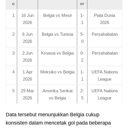
o
or
1
16 Jun
Belgia vs Mesir
1-
Piala Dunia
2026
1
2026
2
6 Jun
Belgia vs Tunisia
5-
Persahabatan
2026
0
3
2 Jun
Kroasia vs Belgia
0-
Persahabatan
2026
2
4
1 Apr
Meksiko vs Belgia
1-
UEFA Nations
2026
1
League
5
29 Mar
Amerika Serikat
2-
UEFA Nations
2026
vs Belgia
5
League
Data tersebut menunjukkan Belgia cukup
konsisten dalam mencetak gol pada beberapa