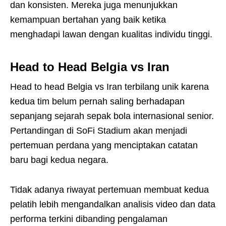
dan konsisten. Mereka juga menunjukkan
kemampuan bertahan yang baik ketika
menghadapi lawan dengan kualitas individu tinggi.
Head to Head Belgia vs Iran
Head to head Belgia vs Iran terbilang unik karena
kedua tim belum pernah saling berhadapan
sepanjang sejarah sepak bola internasional senior.
Pertandingan di SoFi Stadium akan menjadi
pertemuan perdana yang menciptakan catatan
baru bagi kedua negara.
Tidak adanya riwayat pertemuan membuat kedua
pelatih lebih mengandalkan analisis video dan data
performa terkini dibanding pengalaman