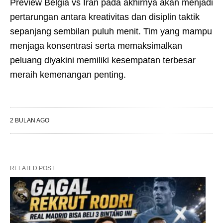
Preview Belgia vs Iran pada akhirnya akan menjadi
pertarungan antara kreativitas dan disiplin taktik
sepanjang sembilan puluh menit. Tim yang mampu
menjaga konsentrasi serta memaksimalkan
peluang diyakini memiliki kesempatan terbesar
meraih kemenangan penting.
2 BULAN AGO
RELATED POST