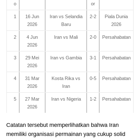
o
or
1
16 Jun
Iran vs Selandia
2-2
Piala Dunia
2026
Baru
2026
2
4 Jun
Iran vs Mali
2-0
Persahabatan
2026
3
29 Mei
Iran vs Gambia
3-1
Persahabatan
2026
4
31 Mar
Kosta Rika vs
0-5
Persahabatan
2026
Iran
5
27 Mar
Iran vs Nigeria
1-2
Persahabatan
2026
Catatan tersebut memperlihatkan bahwa Iran
memiliki organisasi permainan yang cukup solid