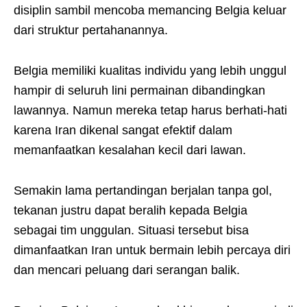
disiplin sambil mencoba memancing Belgia keluar
dari struktur pertahanannya.
Belgia memiliki kualitas individu yang lebih unggul
hampir di seluruh lini permainan dibandingkan
lawannya. Namun mereka tetap harus berhati-hati
karena Iran dikenal sangat efektif dalam
memanfaatkan kesalahan kecil dari lawan.
Semakin lama pertandingan berjalan tanpa gol,
tekanan justru dapat beralih kepada Belgia
sebagai tim unggulan. Situasi tersebut bisa
dimanfaatkan Iran untuk bermain lebih percaya diri
dan mencari peluang dari serangan balik.