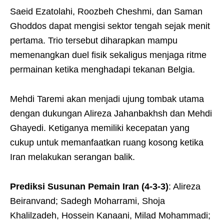
Saeid Ezatolahi, Roozbeh Cheshmi, dan Saman
Ghoddos dapat mengisi sektor tengah sejak menit
pertama. Trio tersebut diharapkan mampu
memenangkan duel fisik sekaligus menjaga ritme
permainan ketika menghadapi tekanan Belgia.
Mehdi Taremi akan menjadi ujung tombak utama
dengan dukungan Alireza Jahanbakhsh dan Mehdi
Ghayedi. Ketiganya memiliki kecepatan yang
cukup untuk memanfaatkan ruang kosong ketika
Iran melakukan serangan balik.
Prediksi Susunan Pemain Iran (4-3-3)
: Alireza
Beiranvand; Sadegh Moharrami, Shoja
Khalilzadeh, Hossein Kanaani, Milad Mohammadi;