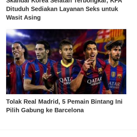
Skandal Korea Selatan Terbongkar, KFA
Dituduh Sediakan Layanan Seks untuk
Wasit Asing
Tolak Real Madrid, 5 Pemain Bintang Ini
Pilih Gabung ke Barcelona