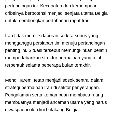
pertandingan ini. Kecepatan dan kemampuan
dribelnya berpotensi menjadi senjata utama Belgia
untuk membongkar pertahanan rapat Iran.
Iran tidak memiliki laporan cedera serius yang
mengganggu persiapan tim menuju pertandingan
penting ini. Situasi tersebut memungkinkan pelatih
mempertahankan struktur permainan yang telah
terbentuk selama beberapa bulan terakhir.
Mehdi Taremi tetap menjadi sosok sentral dalam
strategi permainan Iran di sektor penyerangan.
Pengalaman serta kemampuan membaca ruang
membuatnya menjadi ancaman utama yang harus
diwaspadai oleh lini belakang Belgia.