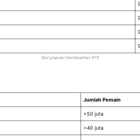
Slot populer berdasarkan RTP
Jumlah Pemain
>50 juta
>40 juta