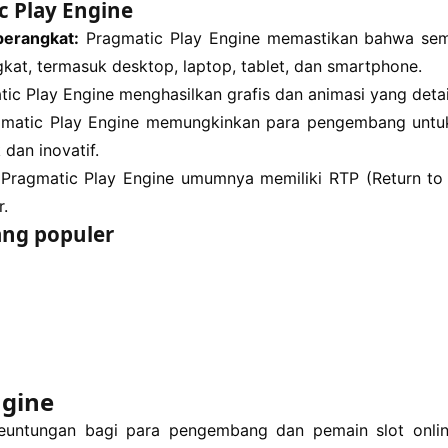
c Play Engine
perangkat:
Pragmatic Play Engine memastikan bahwa semu
kat, termasuk desktop, laptop, tablet, dan smartphone.
ic Play Engine menghasilkan grafis dan animasi yang detail
matic Play Engine memungkinkan para pengembang untuk 
dan inovatif.
Pragmatic Play Engine umumnya memiliki RTP (Return to P
.
ang populer
ngine
untungan bagi para pengembang dan pemain slot onlin