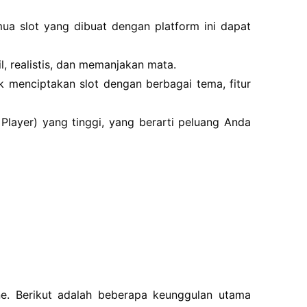
a slot yang dibuat dengan platform ini dapat
, realistis, dan memanjakan mata.
menciptakan slot dengan berbagai tema, fitur
layer) yang tinggi, yang berarti peluang Anda
e. Berikut adalah beberapa keunggulan utama