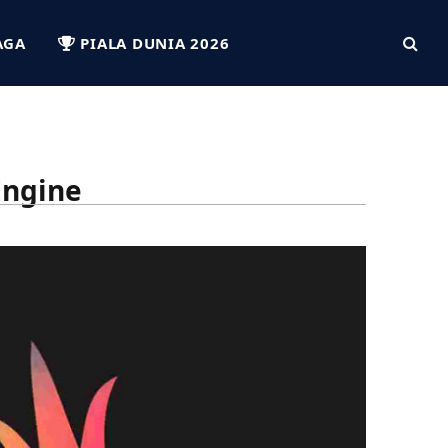
AGA
PIALA DUNIA 2026
Engine