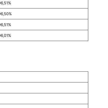
96,51%
96,50%
96,51%
96,01%