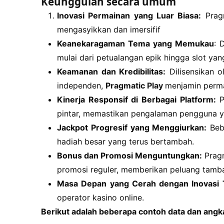
Keunggulan secara umum
Inovasi Permainan yang Luar Biasa:
Pragm
mengasyikkan dan imersifif
Keanekaragaman Tema yang Memukau
: 
mulai dari petualangan epik hingga slot yang
Keamanan dan Kredibilitas:
Dilisensikan 
independen,
Pragmatic Play
menjamin perma
Kinerja Responsif di Berbagai Platform:
P
pintar, memastikan pengalaman pengguna y
Jackpot Progresif yang Menggiurkan:
Bebe
hadiah besar yang terus bertambah.
Bonus dan Promosi Menguntungkan:
Pragm
promosi reguler, memberikan peluang tamba
Masa Depan yang Cerah dengan Inovasi
operator kasino online.
Berikut adalah beberapa contoh data dan ang