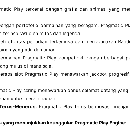
atic Play terkenal dengan grafis dan animasi yang m
Dengan portofolio permainan yang beragam, Pragmatic P
 terinspirasi oleh mitos dan legenda.
oleh otoritas perjudian terkemuka dan menggunakan Ran
inan yang adil dan aman.
ermainan Pragmatic Play kompatibel dengan berbagai per
ang mulus di mana saja.
rapa slot Pragmatic Play menawarkan jackpot progresi
atic Play sering menawarkan bonus selamat datang yang
han untuk meraih hadiah.
 Terus-Menerus:
Pragmatic Play terus berinovasi, menja
ka yang menunjukkan keunggulan Pragmatic Play Engine: