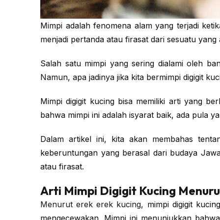
Mimpi adalah fenomena alam yang terjadi ketik
menjadi pertanda atau firasat dari sesuatu yang 
Salah satu mimpi yang sering dialami oleh ba
Namun, apa jadinya jika kita bermimpi digigit k
Mimpi digigit kucing bisa memiliki arti yang
bahwa mimpi ini adalah isyarat baik, ada pula 
Dalam artikel ini, kita akan membahas tentan
keberuntungan yang berasal dari budaya Jawa.
atau firasat.
Arti Mimpi Digigit Kucing Menuru
Menurut erek erek kucing
, mimpi digigit kuc
mengecewakan. Mimpi ini menunjukkan bahwa ad