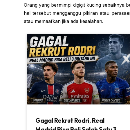
Orang yang bermimpi digigit kucing sebaiknya
hal tersebut mengganggu pikiran atau perasaa
atau memaafkan jika ada kesalahan.
Gagal Rekrut Rodri, Real
Madrid Bisa Beli Salah Satu 3