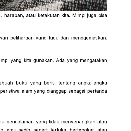
 harapan, atau ketakutan kita. Mimpi juga bisa
 hewan peliharaan yang lucu dan menggemaskan.
 mimpi yang kita gunakan. Ada yang mengatakan
ebuah buku yang berisi tentang angka-angka
peristiwa alam yang dianggap sebagai pertanda
 atau pengalaman yang tidak menyenangkan atau
atau sedih, seperti terluka, bertengkar, atau