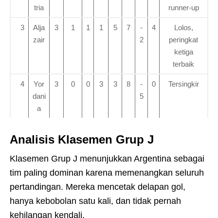
tria
runner-up
3
Alja
3
1
1
1
5
7
-
4
Lolos,
zair
2
peringkat
ketiga
terbaik
4
Yor
3
0
0
3
3
8
-
0
Tersingkir
dani
5
a
Analisis Klasemen Grup J
Klasemen Grup J menunjukkan Argentina sebagai
tim paling dominan karena memenangkan seluruh
pertandingan. Mereka mencetak delapan gol,
hanya kebobolan satu kali, dan tidak pernah
kehilangan kendali.