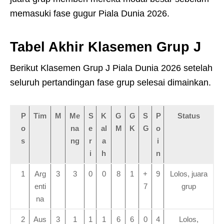
memasuki fase gugur Piala Dunia 2026.
Tabel Akhir Klasemen Grup J
Berikut Klasemen Grup J Piala Dunia 2026 setelah
seluruh pertandingan fase grup selesai dimainkan.
P
Tim
M
Me
S
K
G
G
S
P
Status
o
na
e
al
M
K
G
o
s
ng
r
a
i
i
h
n
1
Arg
3
3
0
0
8
1
+
9
Lolos, juara
enti
7
grup
na
2
Aus
3
1
1
1
6
6
0
4
Lolos,