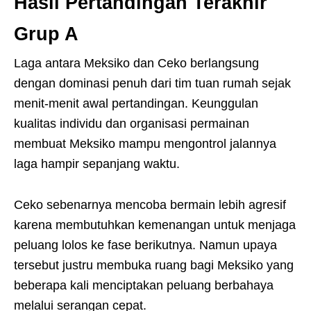
Hasil Pertandingan Terakhir
Grup A
Laga antara Meksiko dan Ceko berlangsung
dengan dominasi penuh dari tim tuan rumah sejak
menit-menit awal pertandingan. Keunggulan
kualitas individu dan organisasi permainan
membuat Meksiko mampu mengontrol jalannya
laga hampir sepanjang waktu.
Ceko sebenarnya mencoba bermain lebih agresif
karena membutuhkan kemenangan untuk menjaga
peluang lolos ke fase berikutnya. Namun upaya
tersebut justru membuka ruang bagi Meksiko yang
beberapa kali menciptakan peluang berbahaya
melalui serangan cepat.