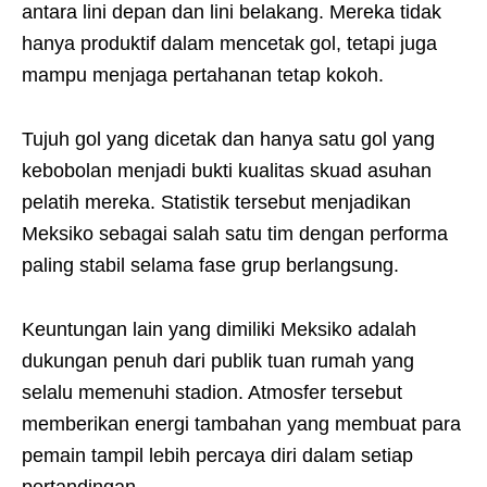
antara lini depan dan lini belakang. Mereka tidak
hanya produktif dalam mencetak gol, tetapi juga
mampu menjaga pertahanan tetap kokoh.
Tujuh gol yang dicetak dan hanya satu gol yang
kebobolan menjadi bukti kualitas skuad asuhan
pelatih mereka. Statistik tersebut menjadikan
Meksiko sebagai salah satu tim dengan performa
paling stabil selama fase grup berlangsung.
Keuntungan lain yang dimiliki Meksiko adalah
dukungan penuh dari publik tuan rumah yang
selalu memenuhi stadion. Atmosfer tersebut
memberikan energi tambahan yang membuat para
pemain tampil lebih percaya diri dalam setiap