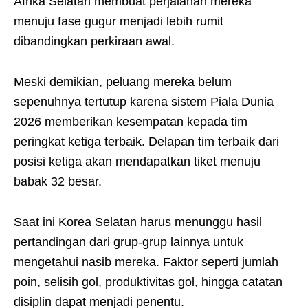
Afrika Selatan membuat perjalanan mereka
menuju fase gugur menjadi lebih rumit
dibandingkan perkiraan awal.
Meski demikian, peluang mereka belum
sepenuhnya tertutup karena sistem Piala Dunia
2026 memberikan kesempatan kepada tim
peringkat ketiga terbaik. Delapan tim terbaik dari
posisi ketiga akan mendapatkan tiket menuju
babak 32 besar.
Saat ini Korea Selatan harus menunggu hasil
pertandingan dari grup-grup lainnya untuk
mengetahui nasib mereka. Faktor seperti jumlah
poin, selisih gol, produktivitas gol, hingga catatan
disiplin dapat menjadi penentu.