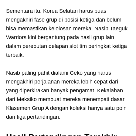
Sementara itu, Korea Selatan harus puas
mengakhiri fase grup di posisi ketiga dan belum
bisa memastikan kelolosan mereka. Nasib Taeguk
Warriors kini bergantung pada hasil grup lain
dalam perebutan delapan slot tim peringkat ketiga
terbaik.
Nasib paling pahit dialami Ceko yang harus
mengakhiri perjalanan mereka lebih cepat dari
yang diperkirakan banyak pengamat. Kekalahan
dari Meksiko membuat mereka menempati dasar
Klasemen Grup A dengan koleksi hanya satu poin
dari tiga pertandingan.