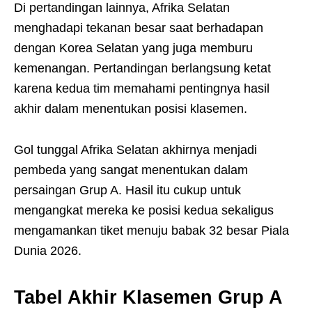
Di pertandingan lainnya, Afrika Selatan
menghadapi tekanan besar saat berhadapan
dengan Korea Selatan yang juga memburu
kemenangan. Pertandingan berlangsung ketat
karena kedua tim memahami pentingnya hasil
akhir dalam menentukan posisi klasemen.
Gol tunggal Afrika Selatan akhirnya menjadi
pembeda yang sangat menentukan dalam
persaingan Grup A. Hasil itu cukup untuk
mengangkat mereka ke posisi kedua sekaligus
mengamankan tiket menuju babak 32 besar Piala
Dunia 2026.
Tabel Akhir Klasemen Grup A