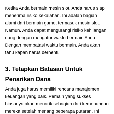
Ketika Anda bermain mesin slot, Anda harus siap
menerima risiko kekalahan. Ini adalah bagian
alami dari bermain game, termasuk mesin slot.
Namun, Anda dapat mengurangi risiko kehilangan
uang dengan mengatur waktu bermain Anda.
Dengan membatasi waktu bermain, Anda akan
tahu kapan harus berhenti.
3. Tetapkan Batasan Untuk
Penarikan Dana
Anda juga harus memiliki rencana manajemen
keuangan yang baik. Pemain yang sukses
biasanya akan menarik sebagian dari kemenangan
mereka setelah menang beberapa putaran. Ini