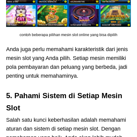
contoh beberapa pilihan mesin slot online yang bisa dipilih
Anda juga perlu memahami karakteristik dari jenis
mesin slot yang Anda pilih. Setiap mesin memiliki
pola pembayaran dan peluang yang berbeda, jadi
penting untuk memahaminya.
5. Pahami Sistem di Setiap Mesin
Slot
Salah satu kunci keberhasilan adalah memahami
aturan dan sistem di setiap mesin slot. Dengan