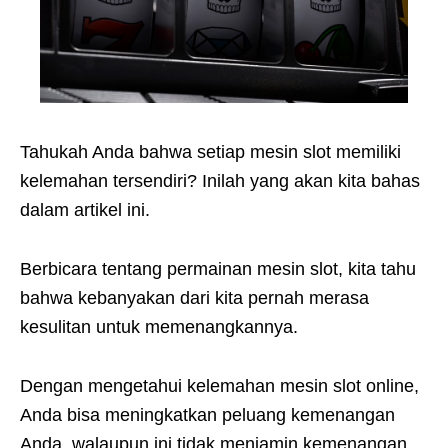
Tahukah Anda bahwa setiap mesin slot memiliki
kelemahan tersendiri? Inilah yang akan kita bahas
dalam artikel ini.
Berbicara tentang permainan mesin slot, kita tahu
bahwa kebanyakan dari kita pernah merasa
kesulitan untuk memenangkannya.
Dengan mengetahui kelemahan mesin slot online,
Anda bisa meningkatkan peluang kemenangan
Anda, walaupun ini tidak menjamin kemenangan