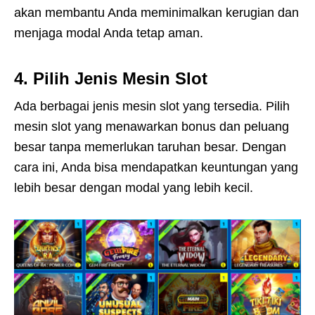
akan membantu Anda meminimalkan kerugian dan
menjaga modal Anda tetap aman.
4. Pilih Jenis Mesin Slot
Ada berbagai jenis mesin slot yang tersedia. Pilih
mesin slot yang menawarkan bonus dan peluang
besar tanpa memerlukan taruhan besar. Dengan
cara ini, Anda bisa mendapatkan keuntungan yang
lebih besar dengan modal yang lebih kecil.