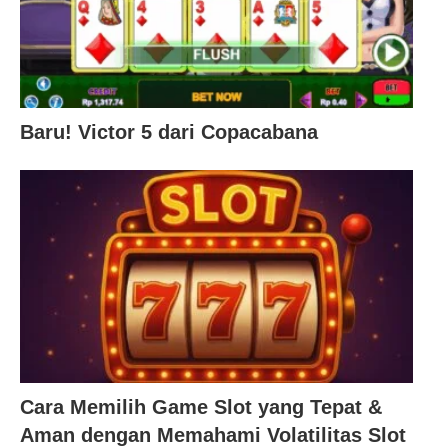
Baru! Victor 5 dari Copacabana
Cara Memilih Game Slot yang Tepat &
Aman dengan Memahami Volatilitas Slot