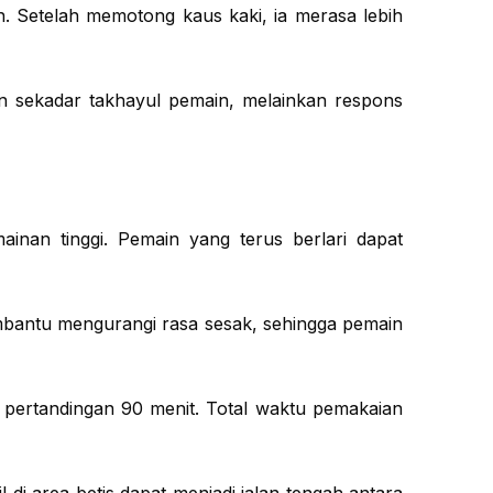
. Setelah memotong kaus kaki, ia merasa lebih
n sekadar takhayul pemain, melainkan respons
inan tinggi. Pemain yang terus berlari dapat
mbantu mengurangi rasa sesak, sehingga pemain
pertandingan 90 menit. Total waktu pemakaian
i area betis dapat menjadi jalan tengah antara