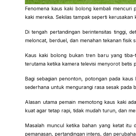
Fenomena kaus
kaki bolong
kembali mencuri 
kaki mereka. Sekilas tampak seperti kerusakan k
Di tengah pertandingan berintensitas tinggi, d
meloncat, berduel, dan menahan tekanan fisik se
Kaus kaki bolong bukan tren baru yang tiba-t
terutama ketika kamera televisi menyorot betis
Bagi sebagian penonton, potongan pada kaus k
sederhana untuk mengurangi rasa sesak pada be
Alasan utama pemain memotong kaus kaki adala
kuat agar tetap rapi, tidak mudah turun, dan m
Masalah muncul ketika bahan yang ketat itu di
pemanasan, pertandingan intens, dan perubahan