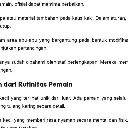
main, ofisial dapat meminta perbaikan.
ape atau material tambahan pada kaus kaki. Dalam aturan, 
utup.
lam area abu-abu yang bergantung pada bentuk modifika
njutkan pertandingan.
 biasanya sudah dipahami oleh staf perlengkapan. Mereka 
ingan.
 dari Rutinitas Pemain
il yang terlihat unik dari luar. Ada pemain yang selalu
g tulang kering secara detail.
as kecil yang memberi rasa nyaman secara mental dan fisik
tis yang tertekan.