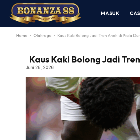
MASUK
CAS
Home
-
Olahraga
-
Kaus Kaki Bolong Jadi Tren Aneh di Piala Dun
Kaus Kaki Bolong Jadi Tren
Juni 26, 2026