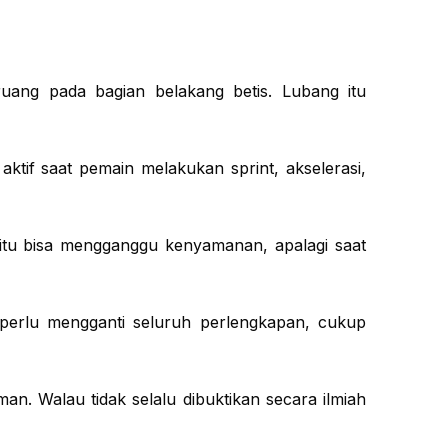
uang pada bagian belakang betis. Lubang itu
aktif saat pemain melakukan sprint, akselerasi,
i itu bisa mengganggu kenyamanan, apalagi saat
 perlu mengganti seluruh perlengkapan, cukup
n. Walau tidak selalu dibuktikan secara ilmiah