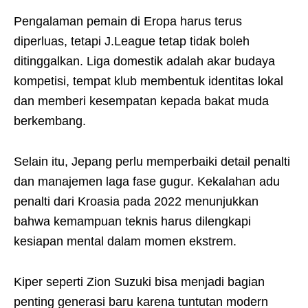
Pengalaman pemain di Eropa harus terus
diperluas, tetapi J.League tetap tidak boleh
ditinggalkan. Liga domestik adalah akar budaya
kompetisi, tempat klub membentuk identitas lokal
dan memberi kesempatan kepada bakat muda
berkembang.
Selain itu, Jepang perlu memperbaiki detail penalti
dan manajemen laga fase gugur. Kekalahan adu
penalti dari Kroasia pada 2022 menunjukkan
bahwa kemampuan teknis harus dilengkapi
kesiapan mental dalam momen ekstrem.
Kiper seperti Zion Suzuki bisa menjadi bagian
penting generasi baru karena tuntutan modern