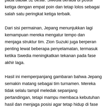
pada babak 32 besar. Swedia berada di posisi
ketiga dengan empat poin dan tetap lolos sebagai
salah satu peringkat ketiga terbaik.
Dari sisi permainan, Jepang menunjukkan lagi
kemampuan mereka mengatur tempo dan
menjaga struktur tim. Zion Suzuki juga berperan
penting lewat beberapa penyelamatan, termasuk
ketika Swedia meningkatkan tekanan pada fase
akhir laga.
Hasil ini memperpanjang gambaran bahwa Jepang
semakin matang sebagai tim turnamen. Mereka
tidak selalu tampil meledak sepanjang
pertandingan, tetapi mampu membaca kebutuhan
hasil dan menjaga posisi agar tetap hidup di fase