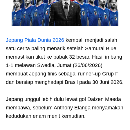
Jepang
Piala Dunia 2026
kembali menjadi salah
satu cerita paling menarik setelah Samurai Blue
memastikan tiket ke babak 32 besar. Hasil imbang
1-1 melawan Swedia, Jumat (26/06/2026)
membuat Jepang finis sebagai runner-up Grup F
dan bersiap menghadapi Brasil pada 30 Juni 2026.
Jepang unggul lebih dulu lewat gol Daizen Maeda
membawa, sebelum Anthony Elanga menyamakan
kedudukan enam menit kemudian.