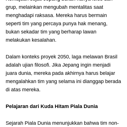
grup, melainkan mengubah mentalitas saat
menghadapi raksasa. Mereka harus bermain
seperti tim yang percaya punya hak menang,
bukan sekadar tim yang berharap lawan
melakukan kesalahan.
Dalam konteks proyek 2050, laga melawan Brasil
adalah ujian filosofi. Jika Jepang ingin menjadi
juara dunia, mereka pada akhirnya harus belajar
mengalahkan tim yang selama ini dianggap berada
di atas mereka.
Pelajaran dari Kuda Hitam Piala Dunia
Sejarah Piala Dunia menunjukkan bahwa tim non-