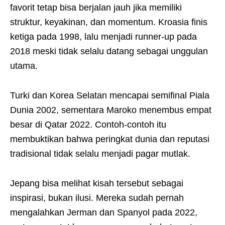
favorit tetap bisa berjalan jauh jika memiliki
struktur, keyakinan, dan momentum. Kroasia finis
ketiga pada 1998, lalu menjadi runner-up pada
2018 meski tidak selalu datang sebagai unggulan
utama.
Turki dan Korea Selatan mencapai semifinal Piala
Dunia 2002, sementara Maroko menembus empat
besar di Qatar 2022. Contoh-contoh itu
membuktikan bahwa peringkat dunia dan reputasi
tradisional tidak selalu menjadi pagar mutlak.
Jepang bisa melihat kisah tersebut sebagai
inspirasi, bukan ilusi. Mereka sudah pernah
mengalahkan Jerman dan Spanyol pada 2022,