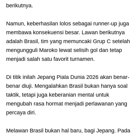
berikutnya.
Namun, keberhasilan lolos sebagai runner-up juga
membawa konsekuensi besar. Lawan berikutnya
adalah Brasil, tim yang memuncaki Grup C setelah
mengungguli Maroko lewat selisih gol dan tetap
menjadi salah satu favorit turnamen.
Di titik inilah Jepang Piala Dunia 2026 akan benar-
benar diuji. Mengalahkan Brasil bukan hanya soal
taktik, tetapi juga keberanian mental untuk
mengubah rasa hormat menjadi perlawanan yang
percaya diri.
Melawan Brasil bukan hal baru, bagi Jepang. Pada