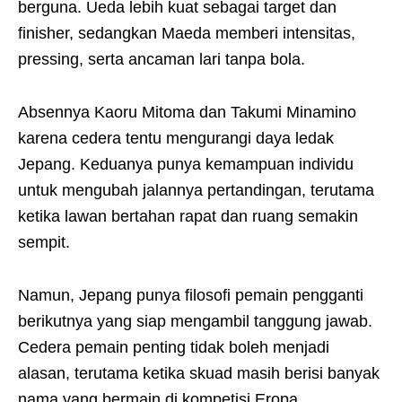
berguna. Ueda lebih kuat sebagai target dan
finisher, sedangkan Maeda memberi intensitas,
pressing, serta ancaman lari tanpa bola.
Absennya Kaoru Mitoma dan Takumi Minamino
karena cedera tentu mengurangi daya ledak
Jepang. Keduanya punya kemampuan individu
untuk mengubah jalannya pertandingan, terutama
ketika lawan bertahan rapat dan ruang semakin
sempit.
Namun, Jepang punya filosofi pemain pengganti
berikutnya yang siap mengambil tanggung jawab.
Cedera pemain penting tidak boleh menjadi
alasan, terutama ketika skuad masih berisi banyak
nama yang bermain di kompetisi Eropa.