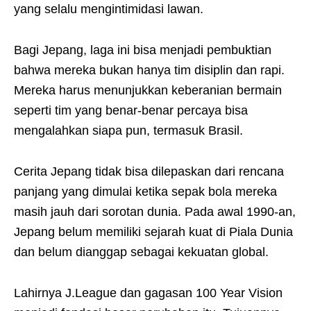
yang selalu mengintimidasi lawan.
Bagi Jepang, laga ini bisa menjadi pembuktian
bahwa mereka bukan hanya tim disiplin dan rapi.
Mereka harus menunjukkan keberanian bermain
seperti tim yang benar-benar percaya bisa
mengalahkan siapa pun, termasuk Brasil.
Cerita Jepang tidak bisa dilepaskan dari rencana
panjang yang dimulai ketika sepak bola mereka
masih jauh dari sorotan dunia. Pada awal 1990-an,
Jepang belum memiliki sejarah kuat di Piala Dunia
dan belum dianggap sebagai kekuatan global.
Lahirnya J.League dan gagasan 100 Year Vision