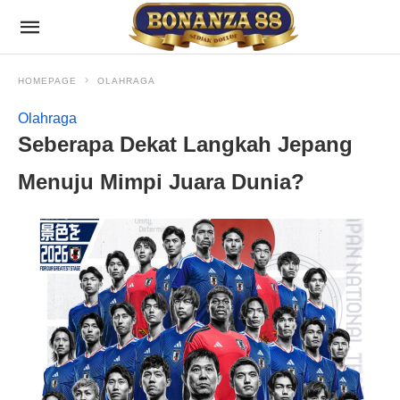
HOMEPAGE
OLAHRAGA
Olahraga
Seberapa Dekat Langkah Jepang
Menuju Mimpi Juara Dunia?