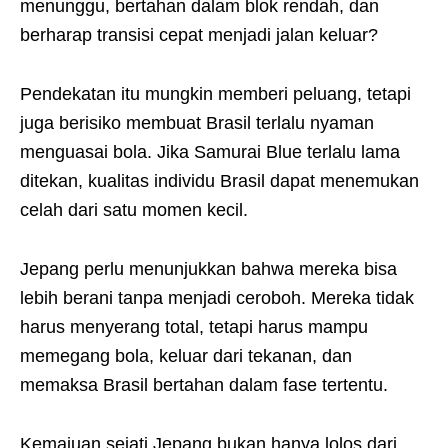
menunggu, bertahan dalam blok rendah, dan
berharap transisi cepat menjadi jalan keluar?
Pendekatan itu mungkin memberi peluang, tetapi
juga berisiko membuat Brasil terlalu nyaman
menguasai bola. Jika Samurai Blue terlalu lama
ditekan, kualitas individu Brasil dapat menemukan
celah dari satu momen kecil.
Jepang perlu menunjukkan bahwa mereka bisa
lebih berani tanpa menjadi ceroboh. Mereka tidak
harus menyerang total, tetapi harus mampu
memegang bola, keluar dari tekanan, dan
memaksa Brasil bertahan dalam fase tertentu.
Kemajuan sejati Jepang bukan hanya lolos dari