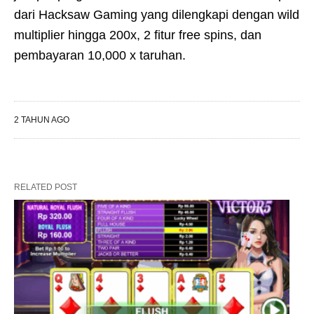
dari Hacksaw Gaming yang dilengkapi dengan wild
multiplier hingga 200x, 2 fitur free spins, dan
pembayaran 10,000 x taruhan.
2 TAHUN AGO
RELATED POST