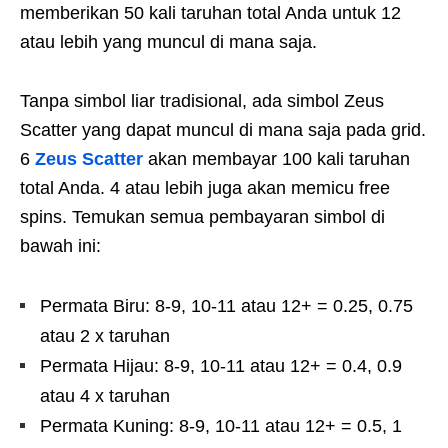
memberikan 50 kali taruhan total Anda untuk 12
atau lebih yang muncul di mana saja.
Tanpa simbol liar tradisional, ada simbol Zeus
Scatter yang dapat muncul di mana saja pada grid.
6
Zeus Scatter
akan membayar 100 kali taruhan
total Anda. 4 atau lebih juga akan memicu free
spins. Temukan semua pembayaran simbol di
bawah ini:
Permata Biru: 8-9, 10-11 atau 12+ = 0.25, 0.75
atau 2 x taruhan
Permata Hijau: 8-9, 10-11 atau 12+ = 0.4, 0.9
atau 4 x taruhan
Permata Kuning: 8-9, 10-11 atau 12+ = 0.5, 1