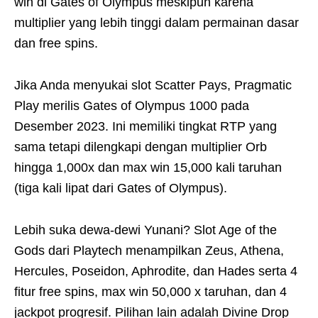
win di Gates of Olympus meskipun karena
multiplier yang lebih tinggi dalam permainan dasar
dan free spins.
Jika Anda menyukai slot Scatter Pays, Pragmatic
Play merilis Gates of Olympus 1000 pada
Desember 2023. Ini memiliki tingkat RTP yang
sama tetapi dilengkapi dengan multiplier Orb
hingga 1,000x dan max win 15,000 kali taruhan
(tiga kali lipat dari Gates of Olympus).
Lebih suka dewa-dewi Yunani? Slot Age of the
Gods dari Playtech menampilkan Zeus, Athena,
Hercules, Poseidon, Aphrodite, dan Hades serta 4
fitur free spins, max win 50,000 x taruhan, dan 4
jackpot progresif. Pilihan lain adalah Divine Drop