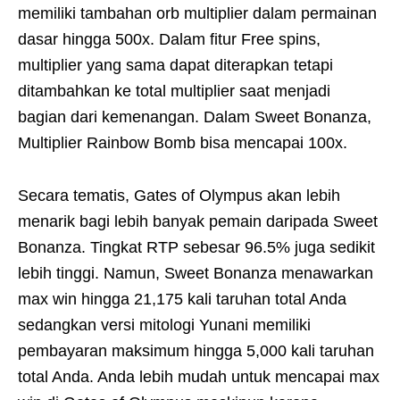
memiliki tambahan orb multiplier dalam permainan
dasar hingga 500x. Dalam fitur Free spins,
multiplier yang sama dapat diterapkan tetapi
ditambahkan ke total multiplier saat menjadi
bagian dari kemenangan. Dalam Sweet Bonanza,
Multiplier Rainbow Bomb bisa mencapai 100x.
Secara tematis, Gates of Olympus akan lebih
menarik bagi lebih banyak pemain daripada Sweet
Bonanza. Tingkat RTP sebesar 96.5% juga sedikit
lebih tinggi. Namun, Sweet Bonanza menawarkan
max win hingga 21,175 kali taruhan total Anda
sedangkan versi mitologi Yunani memiliki
pembayaran maksimum hingga 5,000 kali taruhan
total Anda. Anda lebih mudah untuk mencapai max