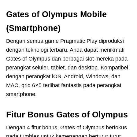
Gates of Olympus Mobile
(Smartphone)
Dengan semua game Pragmatic Play diproduksi
dengan teknologi terbaru, Anda dapat menikmati
Gates of Olympus dan berbagai slot mereka pada
perangkat seluler, tablet, dan desktop. Kompatibel
dengan perangkat iOS, Android, Windows, dan
MAC, grid 6×5 terlihat fantastis pada perangkat
smartphone.
Fitur Bonus
Gates of Olympus
Dengan 4 fitur bonus, Gates of Olympus berfokus
pada tumbles untuk kemenangan berturut-turut