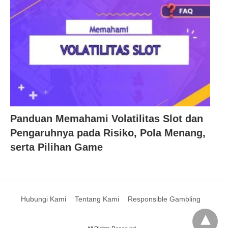
Panduan Memahami Volatilitas Slot dan
Pengaruhnya pada Risiko, Pola Menang,
serta Pilihan Game
Hubungi Kami
Tentang Kami
Responsible Gambling