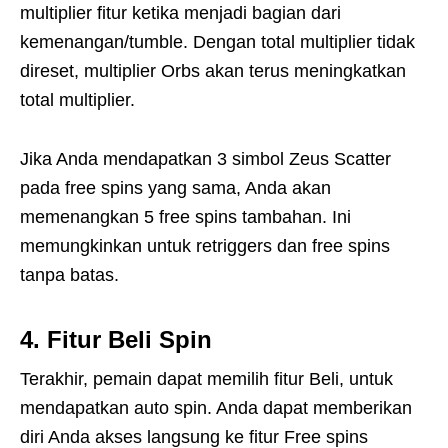
multiplier fitur ketika menjadi bagian dari
kemenangan/tumble. Dengan total multiplier tidak
direset, multiplier Orbs akan terus meningkatkan
total multiplier.
Jika Anda mendapatkan 3 simbol Zeus Scatter
pada free spins yang sama, Anda akan
memenangkan 5 free spins tambahan. Ini
memungkinkan untuk retriggers dan free spins
tanpa batas.
4. Fitur Beli Spin
Terakhir, pemain dapat memilih fitur Beli, untuk
mendapatkan auto spin. Anda dapat memberikan
diri Anda akses langsung ke fitur Free spins