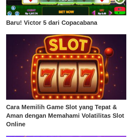
Baru! Victor 5 dari Copacabana
Cara Memilih Game Slot yang Tepat &
Aman dengan Memahami Volatilitas Slot
Online