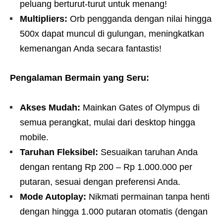
peluang berturut-turut untuk menang!
Multipliers:
Orb pengganda dengan nilai hingga
500x dapat muncul di gulungan, meningkatkan
kemenangan Anda secara fantastis!
Pengalaman Bermain yang Seru:
Akses Mudah:
Mainkan Gates of Olympus di
semua perangkat, mulai dari desktop hingga
mobile.
Taruhan Fleksibel:
Sesuaikan taruhan Anda
dengan rentang Rp 200 – Rp 1.000.000 per
putaran, sesuai dengan preferensi Anda.
Mode Autoplay:
Nikmati permainan tanpa henti
dengan hingga 1.000 putaran otomatis (dengan