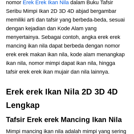
nomor
Erek Erek Ikan Nila
dalam Buku Tafsir
Seribu Mimpi Ikan 2D 3D 4D abjad bergambar
memiliki arti dan tafsir yang berbeda-beda, sesuai
dengan kejadian dan Kode Alam yang
menyertainya. Sebagai contoh, angka erek erek
mancing ikan nila dapat berbeda dengan nomor
erek erek makan ikan nila, kode alam menangkap
ikan nila, nomor mimpi dapat ikan nila, hingga
tafsir erek erek ikan mujair dan nila lainnya.
Erek erek Ikan Nila 2D 3D 4D
Lengkap
Tafsir Erek erek Mancing Ikan Nila
Mimpi mancing ikan nila adalah mimpi yang sering