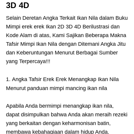
3D 4D
Selain Deretan Angka Terkait Ikan Nila dalam Buku
Mimpi erek erek Ikan 2D 3D 4D Berilustrasi dan
Kode Alam di atas, Kami Sajikan Beberapa Makna
Tafsir Mimpi Ikan Nila dengan Ditemani Angka Jitu
dan Keberuntungan Menurut Berbagai Sumber
yang Terpercaya!!!
Angka Tafsir Erek Erek Menangkap Ikan Nila
Menurut panduan mimpi mancing ikan nila
Apabila Anda bermimpi menangkap ikan nila,
dapat disimpulkan bahwa Anda akan meraih rezeki
yang berkaitan dengan keharmonisan batin,
membawa kebahagiaan dalam hidup Anda.