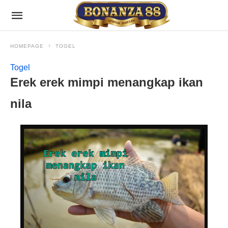
HOMEPAGE
TOGEL
Togel
Erek erek mimpi menangkap ikan
nila