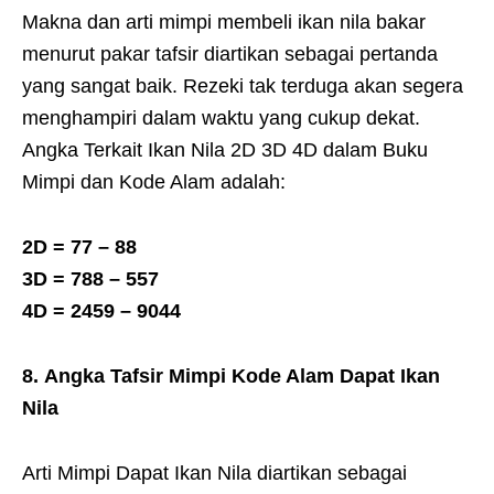
Makna dan arti mimpi membeli ikan nila bakar
menurut pakar tafsir diartikan sebagai pertanda
yang sangat baik. Rezeki tak terduga akan segera
menghampiri dalam waktu yang cukup dekat.
Angka Terkait Ikan Nila 2D 3D 4D dalam Buku
Mimpi dan Kode Alam adalah:
2D = 77 – 88
3D = 788 – 557
4D = 2459 – 9044
8.
Angka Tafsir Mimpi Kode Alam Dapat Ikan
Nila
Arti Mimpi Dapat Ikan Nila diartikan sebagai