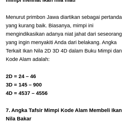
Menurut primbon Jawa diartikan sebagai pertanda
yang kurang baik. Biasanya, mimpi ini
mengindikasikan adanya niat jahat dari seseorang
yang ingin menyakiti Anda dari belakang. Angka
Terkait Ikan Nila 2D 3D 4D dalam Buku Mimpi dan
Kode Alam adalah:
2D = 24 – 46
3D = 145 – 900
4D = 4537 – 4556
7. Angka Tafsir Mimpi Kode Alam Membeli Ikan
Nila Bakar