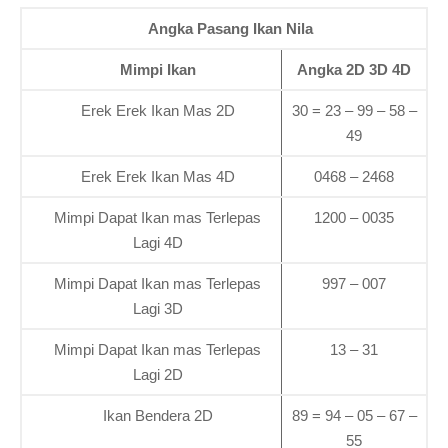
Angka Pasang Ikan Nila
Mimpi Ikan
Angka 2D 3D 4D
Erek Erek Ikan Mas 2D
30 = 23 – 99 – 58 –
49
Erek Erek Ikan Mas 4D
0468 – 2468
Mimpi Dapat Ikan mas Terlepas
1200 – 0035
Lagi 4D
Mimpi Dapat Ikan mas Terlepas
997 – 007
Lagi 3D
Mimpi Dapat Ikan mas Terlepas
13 – 31
Lagi 2D
Ikan Bendera 2D
89 = 94 – 05 – 67 –
55