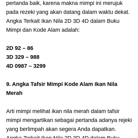
pertanda baik, karena makna mimpi ini merujuk
pada rezeki yang akan datang dalam waktu dekat.
Angka Terkait Ikan Nila 2D 3D 4D dalam Buku
Mimpi dan Kode Alam adalah:
2D 92 – 86
3D 329 – 988
4D 0987 – 3299
9. Angka Tafsir Mimpi Kode Alam Ikan Nila
Merah
Arti mimpi melihat ikan nila merah dalam tafsir
mimpi mengartikan sebagai pertanda adanya rejeki
yang berlimpah akan segera Anda dapatkan.
Angka Terkait Ikan Nila 2D 3D 4D dalam Buku