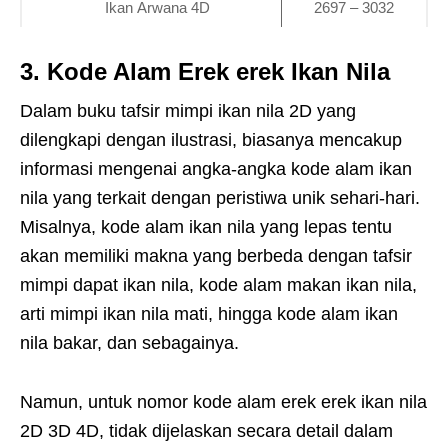
Ikan Arwana 4D
2697 – 3032
3. Kode Alam Erek erek Ikan Nila
Dalam buku tafsir mimpi ikan nila 2D yang
dilengkapi dengan ilustrasi, biasanya mencakup
informasi mengenai angka-angka kode alam ikan
nila yang terkait dengan peristiwa unik sehari-hari.
Misalnya, kode alam ikan nila yang lepas tentu
akan memiliki makna yang berbeda dengan tafsir
mimpi dapat ikan nila, kode alam makan ikan nila,
arti mimpi ikan nila mati, hingga kode alam ikan
nila bakar, dan sebagainya.
Namun, untuk nomor kode alam erek erek ikan nila
2D 3D 4D, tidak dijelaskan secara detail dalam