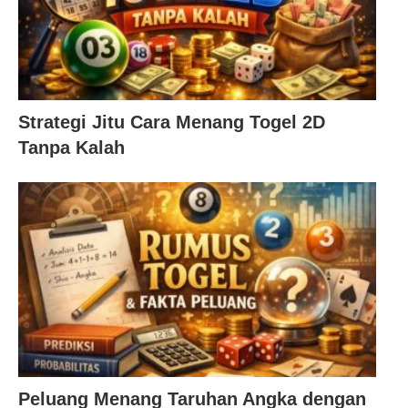
Strategi Jitu Cara Menang Togel 2D
Tanpa Kalah
Peluang Menang Taruhan Angka dengan