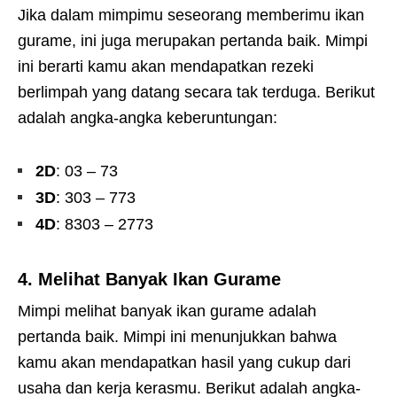
Jika dalam mimpimu seseorang memberimu ikan
gurame, ini juga merupakan pertanda baik. Mimpi
ini berarti kamu akan mendapatkan rezeki
berlimpah yang datang secara tak terduga. Berikut
adalah angka-angka keberuntungan:
2D
: 03 – 73
3D
: 303 – 773
4D
: 8303 – 2773
4.
Melihat Banyak Ikan Gurame
Mimpi melihat banyak ikan gurame adalah
pertanda baik. Mimpi ini menunjukkan bahwa
kamu akan mendapatkan hasil yang cukup dari
usaha dan kerja kerasmu. Berikut adalah angka-