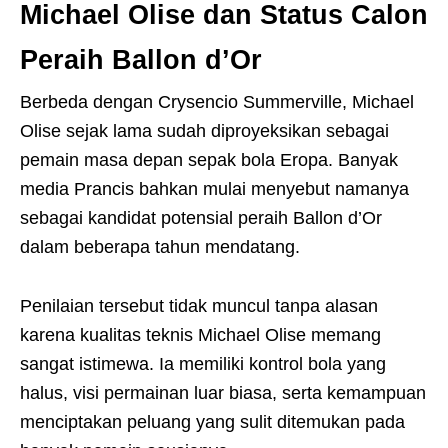
Michael Olise dan Status Calon
Peraih Ballon d’Or
Berbeda dengan Crysencio Summerville, Michael
Olise sejak lama sudah diproyeksikan sebagai
pemain masa depan sepak bola Eropa. Banyak
media Prancis bahkan mulai menyebut namanya
sebagai kandidat potensial peraih Ballon d’Or
dalam beberapa tahun mendatang.
Penilaian tersebut tidak muncul tanpa alasan
karena kualitas teknis Michael Olise memang
sangat istimewa. Ia memiliki kontrol bola yang
halus, visi permainan luar biasa, serta kemampuan
menciptakan peluang yang sulit ditemukan pada