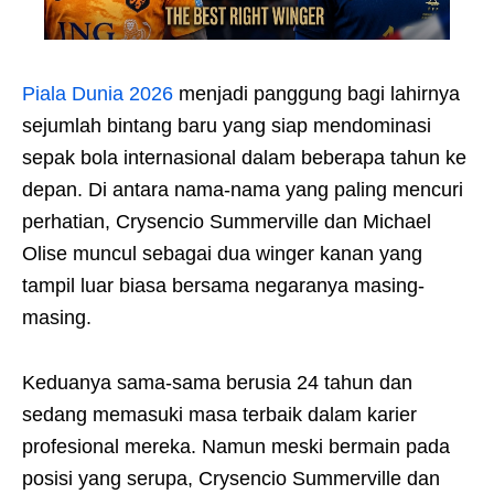
Piala Dunia 2026
menjadi panggung bagi lahirnya
sejumlah bintang baru yang siap mendominasi
sepak bola internasional dalam beberapa tahun ke
depan. Di antara nama-nama yang paling mencuri
perhatian, Crysencio Summerville dan Michael
Olise muncul sebagai dua winger kanan yang
tampil luar biasa bersama negaranya masing-
masing.
Keduanya sama-sama berusia 24 tahun dan
sedang memasuki masa terbaik dalam karier
profesional mereka. Namun meski bermain pada
posisi yang serupa, Crysencio Summerville dan