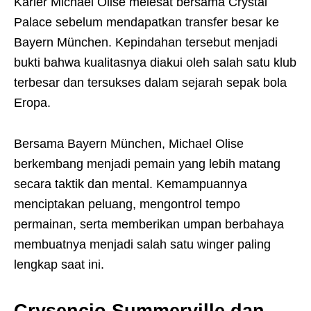
Karier Michael Olise melesat bersama Crystal
Palace sebelum mendapatkan transfer besar ke
Bayern München. Kepindahan tersebut menjadi
bukti bahwa kualitasnya diakui oleh salah satu klub
terbesar dan tersukses dalam sejarah sepak bola
Eropa.
Bersama Bayern München, Michael Olise
berkembang menjadi pemain yang lebih matang
secara taktik dan mental. Kemampuannya
menciptakan peluang, mengontrol tempo
permainan, serta memberikan umpan berbahaya
membuatnya menjadi salah satu winger paling
lengkap saat ini.