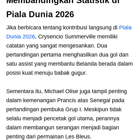
Membandingkan Statistik di
Piala Dunia 2026
Jika berbicara tentang kontribusi langsung di
Piala
Dunia 2026
, Crysencio Summerville memiliki
catatan yang sangat mengesankan. Dua
pertandingan pertama menghasilkan dua gol dan
satu assist yang membantu Belanda berada dalam
posisi kuat menuju babak gugur.
Sementara itu, Michael Olise juga tampil penting
dalam kemenangan Prancis atas Senegal pada
pertandingan pembuka Grup I. Meskipun tidak
selalu menjadi pencetak gol utama, perannya
dalam membangun serangan menjadi bagian
penting dari permainan Les Bleus.