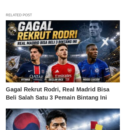
RELATED POST
Gagal Rekrut Rodri, Real Madrid Bisa
Beli Salah Satu 3 Pemain Bintang Ini