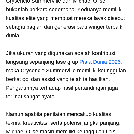
Crysencio Summerville dan Michael Olise
bukanlah perkara sederhana. Keduanya memiliki
kualitas elite yang membuat mereka layak disebut
sebagai bagian dari generasi baru winger terbaik
dunia.
Jika ukuran yang digunakan adalah kontribusi
langsung sepanjang fase grup
Piala Dunia 2026
,
maka Crysencio Summerville memiliki keunggulan
berkat gol dan assist yang telah ia hasilkan.
Pengaruhnya terhadap hasil pertandingan juga
terlihat sangat nyata.
Namun apabila penilaian mencakup kualitas
teknis, kreativitas, serta potensi jangka panjang,
Michael Olise masih memiliki keunggulan tipis.