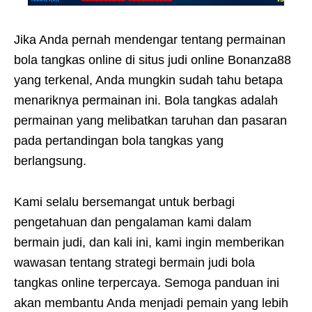
Jika Anda pernah mendengar tentang permainan
bola tangkas online di situs judi online Bonanza88
yang terkenal, Anda mungkin sudah tahu betapa
menariknya permainan ini. Bola tangkas adalah
permainan yang melibatkan taruhan dan pasaran
pada pertandingan bola tangkas yang
berlangsung.
Kami selalu bersemangat untuk berbagi
pengetahuan dan pengalaman kami dalam
bermain judi, dan kali ini, kami ingin memberikan
wawasan tentang strategi bermain judi bola
tangkas online terpercaya. Semoga panduan ini
akan membantu Anda menjadi pemain yang lebih