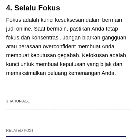
4. Selalu Fokus
Fokus adalah kunci kesuksesan dalam bermain
judi online. Saat bermain, pastikan Anda tetap
fokus dan konsentrasi. Jangan biarkan gangguan
atau perasaan overconfident membuat Anda
membuat keputusan gegabah. Kefokusan adalah
kunci untuk membuat keputusan yang bijak dan
memaksimalkan peluang kemenangan Anda.
3 TAHUN AGO
RELATED POST