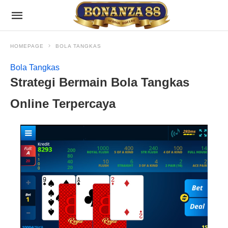
HOMEPAGE
BOLA TANGKAS
Bola Tangkas
Strategi Bermain Bola Tangkas
Online Terpercaya