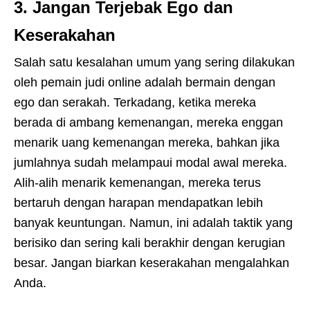
3. Jangan Terjebak Ego dan
Keserakahan
Salah satu kesalahan umum yang sering dilakukan
oleh pemain judi online adalah bermain dengan
ego dan serakah. Terkadang, ketika mereka
berada di ambang kemenangan, mereka enggan
menarik uang kemenangan mereka, bahkan jika
jumlahnya sudah melampaui modal awal mereka.
Alih-alih menarik kemenangan, mereka terus
bertaruh dengan harapan mendapatkan lebih
banyak keuntungan. Namun, ini adalah taktik yang
berisiko dan sering kali berakhir dengan kerugian
besar. Jangan biarkan keserakahan mengalahkan
Anda.