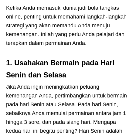
Ketika Anda memasuki dunia judi bola tangkas
online, penting untuk memahami langkah-langkah
strategi yang akan memandu Anda menuju
kemenangan. Inilah yang perlu Anda pelajari dan
terapkan dalam permainan Anda.
1. Usahakan Bermain pada Hari
Senin dan Selasa
Jika Anda ingin meningkatkan peluang
kemenangan Anda, pertimbangkan untuk bermain
pada hari Senin atau Selasa. Pada hari Senin,
sebaiknya Anda memulai permainan antara jam 1
hingga 3 sore, dan pada siang hari. Mengapa
kedua hari ini begitu penting? Hari Senin adalah