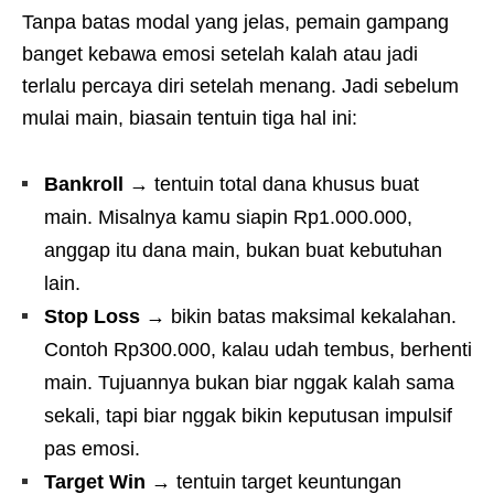
Tanpa batas modal yang jelas, pemain gampang
banget kebawa emosi setelah kalah atau jadi
terlalu percaya diri setelah menang. Jadi sebelum
mulai main, biasain tentuin tiga hal ini:
Bankroll
→ tentuin total dana khusus buat
main. Misalnya kamu siapin Rp1.000.000,
anggap itu dana main, bukan buat kebutuhan
lain.
Stop Loss
→ bikin batas maksimal kekalahan.
Contoh Rp300.000, kalau udah tembus, berhenti
main. Tujuannya bukan biar nggak kalah sama
sekali, tapi biar nggak bikin keputusan impulsif
pas emosi.
Target Win
→ tentuin target keuntungan