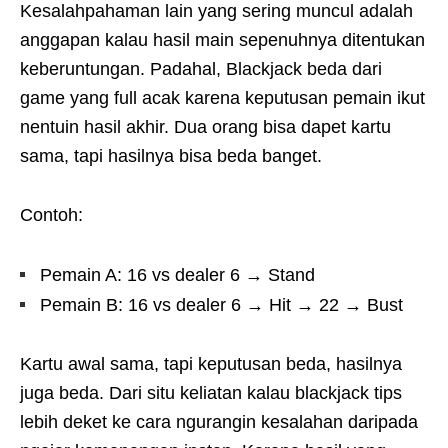
Kesalahpahaman lain yang sering muncul adalah
anggapan kalau hasil main sepenuhnya ditentukan
keberuntungan. Padahal, Blackjack beda dari
game yang full acak karena keputusan pemain ikut
nentuin hasil akhir. Dua orang bisa dapet kartu
sama, tapi hasilnya bisa beda banget.
Contoh:
Pemain A: 16 vs dealer 6 → Stand
Pemain B: 16 vs dealer 6 → Hit → 22 → Bust
Kartu awal sama, tapi keputusan beda, hasilnya
juga beda. Dari situ keliatan kalau blackjack tips
lebih deket ke cara ngurangin kesalahan daripada