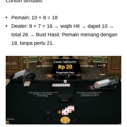
Contoh simulasi:
Pemain: 10 + 8 = 18
Dealer: 9 + 7 = 16 → wajib Hit → dapet 10 →
total 26 → Bust Hasil: Pemain menang dengan
18, tanpa perlu 21.