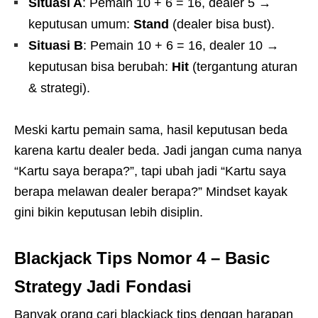
Situasi A
: Pemain 10 + 6 = 16, dealer 5 →
keputusan umum:
Stand
(dealer bisa bust).
Situasi B
: Pemain 10 + 6 = 16, dealer 10 →
keputusan bisa berubah:
Hit
(tergantung aturan
& strategi).
Meski kartu pemain sama, hasil keputusan beda
karena kartu dealer beda. Jadi jangan cuma nanya
“Kartu saya berapa?”, tapi ubah jadi “Kartu saya
berapa melawan dealer berapa?” Mindset kayak
gini bikin keputusan lebih disiplin.
Blackjack Tips Nomor 4 – Basic
Strategy Jadi Fondasi
Banyak orang cari blackjack tips dengan harapan