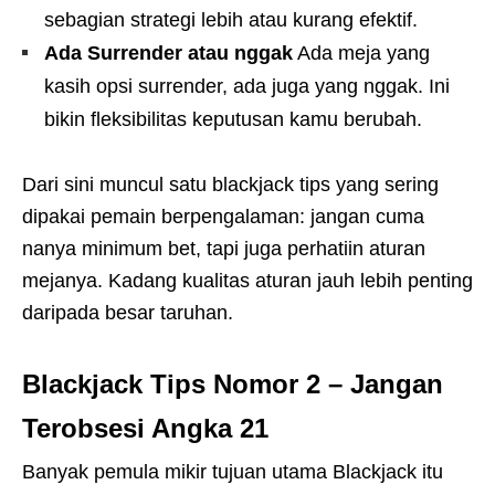
sebagian strategi lebih atau kurang efektif.
Ada Surrender atau nggak
Ada meja yang
kasih opsi surrender, ada juga yang nggak. Ini
bikin fleksibilitas keputusan kamu berubah.
Dari sini muncul satu blackjack tips yang sering
dipakai pemain berpengalaman: jangan cuma
nanya minimum bet, tapi juga perhatiin aturan
mejanya. Kadang kualitas aturan jauh lebih penting
daripada besar taruhan.
Blackjack Tips Nomor 2 – Jangan
Terobsesi Angka 21
Banyak pemula mikir tujuan utama Blackjack itu