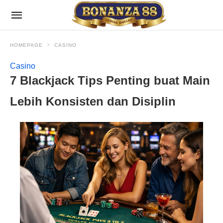
HOMEPAGE
CASINO
Casino
7 Blackjack Tips Penting buat Main
Lebih Konsisten dan Disiplin