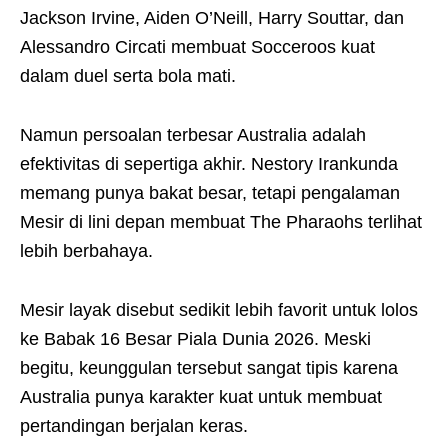
Jackson Irvine, Aiden O’Neill, Harry Souttar, dan
Alessandro Circati membuat Socceroos kuat
dalam duel serta bola mati.
Namun persoalan terbesar Australia adalah
efektivitas di sepertiga akhir. Nestory Irankunda
memang punya bakat besar, tetapi pengalaman
Mesir di lini depan membuat The Pharaohs terlihat
lebih berbahaya.
Mesir layak disebut sedikit lebih favorit untuk lolos
ke Babak 16 Besar Piala Dunia 2026. Meski
begitu, keunggulan tersebut sangat tipis karena
Australia punya karakter kuat untuk membuat
pertandingan berjalan keras.