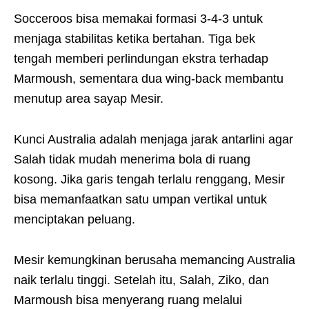
Socceroos bisa memakai formasi 3-4-3 untuk
menjaga stabilitas ketika bertahan. Tiga bek
tengah memberi perlindungan ekstra terhadap
Marmoush, sementara dua wing-back membantu
menutup area sayap Mesir.
Kunci Australia adalah menjaga jarak antarlini agar
Salah tidak mudah menerima bola di ruang
kosong. Jika garis tengah terlalu renggang, Mesir
bisa memanfaatkan satu umpan vertikal untuk
menciptakan peluang.
Mesir kemungkinan berusaha memancing Australia
naik terlalu tinggi. Setelah itu, Salah, Ziko, dan
Marmoush bisa menyerang ruang melalui