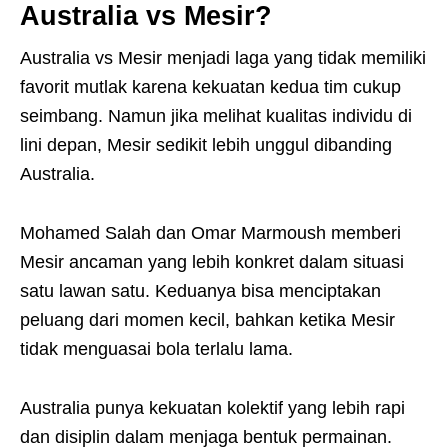
Australia vs Mesir?
Australia vs Mesir menjadi laga yang tidak memiliki
favorit mutlak karena kekuatan kedua tim cukup
seimbang. Namun jika melihat kualitas individu di
lini depan, Mesir sedikit lebih unggul dibanding
Australia.
Mohamed Salah dan Omar Marmoush memberi
Mesir ancaman yang lebih konkret dalam situasi
satu lawan satu. Keduanya bisa menciptakan
peluang dari momen kecil, bahkan ketika Mesir
tidak menguasai bola terlalu lama.
Australia punya kekuatan kolektif yang lebih rapi
dan disiplin dalam menjaga bentuk permainan.