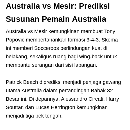
Australia vs Mesir: Prediksi
Susunan Pemain Australia
Australia vs Mesir kemungkinan membuat Tony
Popovic mempertahankan formasi 3-4-3. Skema
ini memberi Socceroos perlindungan kuat di
belakang, sekaligus ruang bagi wing-back untuk
membantu serangan dari sisi lapangan.
Patrick Beach diprediksi menjadi penjaga gawang
utama Australia dalam pertandingan Babak 32
Besar ini. Di depannya, Alessandro Circati, Harry
Souttar, dan Lucas Herrington kemungkinan
menjadi tiga bek tengah.