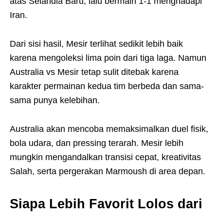
atas Selandia Baru, lalu bermain 1-1 menghadapi
Iran.
Dari sisi hasil, Mesir terlihat sedikit lebih baik
karena mengoleksi lima poin dari tiga laga. Namun
Australia vs Mesir tetap sulit ditebak karena
karakter permainan kedua tim berbeda dan sama-
sama punya kelebihan.
Australia akan mencoba memaksimalkan duel fisik,
bola udara, dan pressing terarah. Mesir lebih
mungkin mengandalkan transisi cepat, kreativitas
Salah, serta pergerakan Marmoush di area depan.
Siapa Lebih Favorit Lolos dari