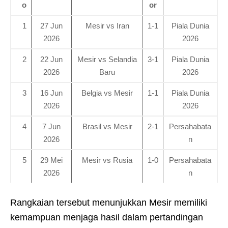
o
or
1
27 Jun
Mesir vs Iran
1-1
Piala Dunia
2026
2026
2
22 Jun
Mesir vs Selandia
3-1
Piala Dunia
2026
Baru
2026
3
16 Jun
Belgia vs Mesir
1-1
Piala Dunia
2026
2026
4
7 Jun
Brasil vs Mesir
2-1
Persahabata
2026
n
5
29 Mei
Mesir vs Rusia
1-0
Persahabata
2026
n
Rangkaian tersebut menunjukkan Mesir memiliki
kemampuan menjaga hasil dalam pertandingan