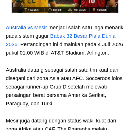
Australia vs Mesir
menjadi salah satu laga menarik
pada sistem gugur
Babak 32 Besar Piala Dunia
2026
. Pertandingan ini dimainkan pada 4 Juli 2026
pukul 01.00 WIB di AT&T Stadium, Arlington.
Australia datang sebagai salah satu tim kuat dan
disegani dari zona Asia atau AFC. Socceroos lolos
sebagai runner-up Grup D setelah melewati
persaingan berat bersama Amerika Serikat,
Paraguay, dan Turki.
Mesir juga datang dengan status wakil kuat dari
zona Afrika atau CAF. The Pharaohs melaju