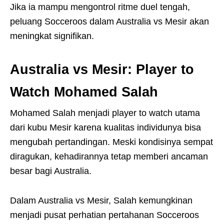
Jika ia mampu mengontrol ritme duel tengah,
peluang Socceroos dalam Australia vs Mesir akan
meningkat signifikan.
Australia vs Mesir: Player to
Watch Mohamed Salah
Mohamed Salah menjadi player to watch utama
dari kubu Mesir karena kualitas individunya bisa
mengubah pertandingan. Meski kondisinya sempat
diragukan, kehadirannya tetap memberi ancaman
besar bagi Australia.
Dalam Australia vs Mesir, Salah kemungkinan
menjadi pusat perhatian pertahanan Socceroos