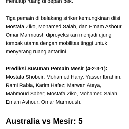
menutup ruang di depan bek.
Tiga pemain di belakang striker kemungkinan diisi
Mostafa Ziko, Mohamed Salah, dan Emam Ashour.
Omar Marmoush diproyeksikan menjadi ujung
tombak utama dengan mobilitas tinggi untuk
menyerang ruang antarlini.
Prediksi Susunan Pemain Mesir (4-2-3-1):
Mostafa Shobeir; Mohamed Hany, Yasser Ibrahim,
Rami Rabia, Karim Hafez; Marwan Ateya,
Mahmoud Saber; Mostafa Ziko, Mohamed Salah,
Emam Ashour; Omar Marmoush.
Australia vs Mesir: 5