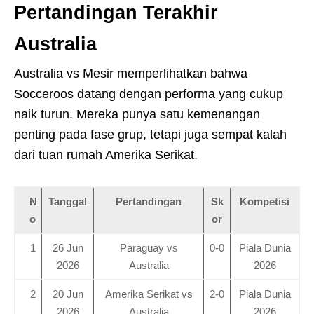
Pertandingan Terakhir
Australia
Australia vs Mesir memperlihatkan bahwa
Socceroos datang dengan performa yang cukup
naik turun. Mereka punya satu kemenangan
penting pada fase grup, tetapi juga sempat kalah
dari tuan rumah Amerika Serikat.
N
Tanggal
Pertandingan
Sk
Kompetisi
o
or
1
26 Jun
Paraguay vs
0-0
Piala Dunia
2026
Australia
2026
2
20 Jun
Amerika Serikat vs
2-0
Piala Dunia
2026
Australia
2026