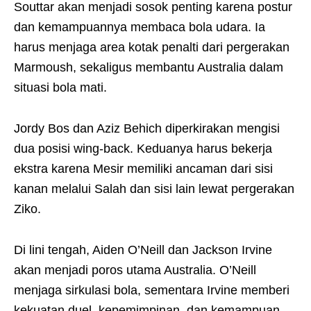
Souttar akan menjadi sosok penting karena postur
dan kemampuannya membaca bola udara. Ia
harus menjaga area kotak penalti dari pergerakan
Marmoush, sekaligus membantu Australia dalam
situasi bola mati.
Jordy Bos dan Aziz Behich diperkirakan mengisi
dua posisi wing-back. Keduanya harus bekerja
ekstra karena Mesir memiliki ancaman dari sisi
kanan melalui Salah dan sisi lain lewat pergerakan
Ziko.
Di lini tengah, Aiden O’Neill dan Jackson Irvine
akan menjadi poros utama Australia. O’Neill
menjaga sirkulasi bola, sementara Irvine memberi
kekuatan duel, kepemimpinan, dan kemampuan