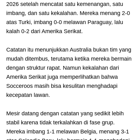
2026 setelah mencatat satu kemenangan, satu
imbang, dan satu kekalahan. Mereka menang 2-0
atas Turki, imbang 0-0 melawan Paraguay, lalu
kalah 0-2 dari Amerika Serikat.
Catatan itu menunjukkan Australia bukan tim yang
mudah ditembus, terutama ketika mereka bermain
dengan struktur rapat. Namun kekalahan dari
Amerika Serikat juga memperlihatkan bahwa
Socceroos masih bisa kesulitan menghadapi
kecepatan lawan.
Mesir datang dengan catatan yang sedikit lebih
stabil karena tidak terkalahkan di fase grup.
Mereka imbang 1-1 melawan Belgia, menang 3-1