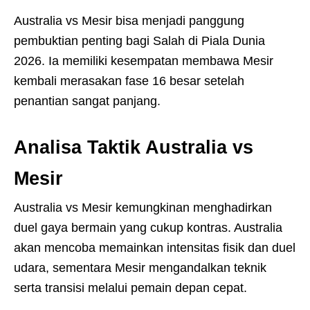
Australia vs Mesir bisa menjadi panggung
pembuktian penting bagi Salah di Piala Dunia
2026. Ia memiliki kesempatan membawa Mesir
kembali merasakan fase 16 besar setelah
penantian sangat panjang.
Analisa Taktik Australia vs
Mesir
Australia vs Mesir kemungkinan menghadirkan
duel gaya bermain yang cukup kontras. Australia
akan mencoba memainkan intensitas fisik dan duel
udara, sementara Mesir mengandalkan teknik
serta transisi melalui pemain depan cepat.