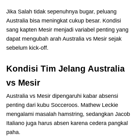
Jika Salah tidak sepenuhnya bugar, peluang
Australia bisa meningkat cukup besar. Kondisi
sang kapten Mesir menjadi variabel penting yang
dapat mengubah arah Australia vs Mesir sejak
sebelum kick-off.
Kondisi Tim Jelang Australia
vs Mesir
Australia vs Mesir dipengaruhi kabar absensi
penting dari kubu Socceroos. Mathew Leckie
mengalami masalah hamstring, sedangkan Jacob
Italiano juga harus absen karena cedera pangkal
paha.