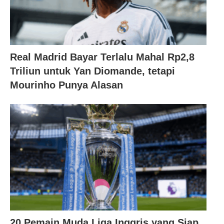
Real Madrid Bayar Terlalu Mahal Rp2,8
Triliun untuk Yan Diomande, tetapi
Mourinho Punya Alasan
20 Pemain Muda Liga Inggris yang Siap