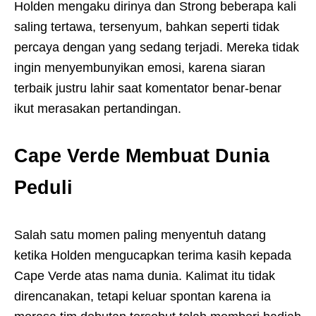
Holden mengaku dirinya dan Strong beberapa kali
saling tertawa, tersenyum, bahkan seperti tidak
percaya dengan yang sedang terjadi. Mereka tidak
ingin menyembunyikan emosi, karena siaran
terbaik justru lahir saat komentator benar-benar
ikut merasakan pertandingan.
Cape Verde Membuat Dunia
Peduli
Salah satu momen paling menyentuh datang
ketika Holden mengucapkan terima kasih kepada
Cape Verde atas nama dunia. Kalimat itu tidak
direncanakan, tetapi keluar spontan karena ia