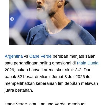
Argentina
vs
Cape Verde
berubah menjadi salah
satu pertandingan paling emosional di
Piala Dunia
2026, bukan hanya karena skor akhir 3-2. Duel
babak 32 besar di Miami Jumat 3 Juli 2026 itu
memperlihatkan keberanian tim debutan melawan
juara bertahan.
Cape Verde, atau Tanjung Verde, membuat