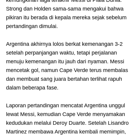
kemungkinan laga terakhir Messi di Piala Dunia.
Strong dan Holden sama-sama mengakui bahwa
pikiran itu berada di kepala mereka sejak sebelum
pertandingan dimulai.
Argentina akhirnya lolos berkat kemenangan 3-2
setelah perpanjangan waktu, tetapi perjalanan
menuju kemenangan itu jauh dari nyaman. Messi
mencetak gol, namun Cape Verde terus membalas
dan membuat sang juara bertahan terlihat rapuh
dalam beberapa fase.
Laporan pertandingan mencatat Argentina unggul
lewat Messi, kemudian Cape Verde menyamakan
kedudukan melalui Deroy Duarte. Setelah Lisandro
Martinez membawa Argentina kembali memimpin,