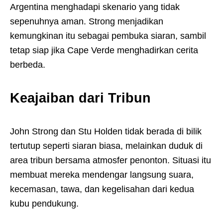
Argentina menghadapi skenario yang tidak
sepenuhnya aman. Strong menjadikan
kemungkinan itu sebagai pembuka siaran, sambil
tetap siap jika Cape Verde menghadirkan cerita
berbeda.
Keajaiban dari Tribun
John Strong dan Stu Holden tidak berada di bilik
tertutup seperti siaran biasa, melainkan duduk di
area tribun bersama atmosfer penonton. Situasi itu
membuat mereka mendengar langsung suara,
kecemasan, tawa, dan kegelisahan dari kedua
kubu pendukung.