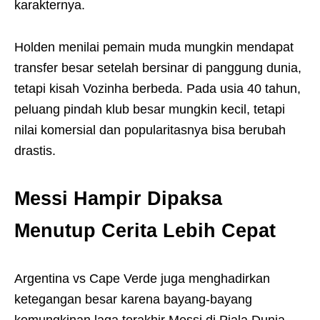
karakternya.
Holden menilai pemain muda mungkin mendapat
transfer besar setelah bersinar di panggung dunia,
tetapi kisah Vozinha berbeda. Pada usia 40 tahun,
peluang pindah klub besar mungkin kecil, tetapi
nilai komersial dan popularitasnya bisa berubah
drastis.
Messi Hampir Dipaksa
Menutup Cerita Lebih Cepat
Argentina vs Cape Verde juga menghadirkan
ketegangan besar karena bayang-bayang