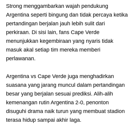
Strong menggambarkan wajah pendukung
Argentina seperti bingung dan tidak percaya ketika
pertandingan berjalan jauh lebih sulit dari
perkiraan. Di sisi lain, fans Cape Verde
menunjukkan kegembiraan yang nyaris tidak
masuk akal setiap tim mereka memberi
perlawanan.
Argentina vs Cape Verde juga menghadirkan
suasana yang jarang muncul dalam pertandingan
besar yang berjalan sesuai prediksi. Alih-alih
kemenangan rutin Argentina 2-0, penonton
disuguhi drama naik turun yang membuat stadion
terasa hidup sampai akhir laga.