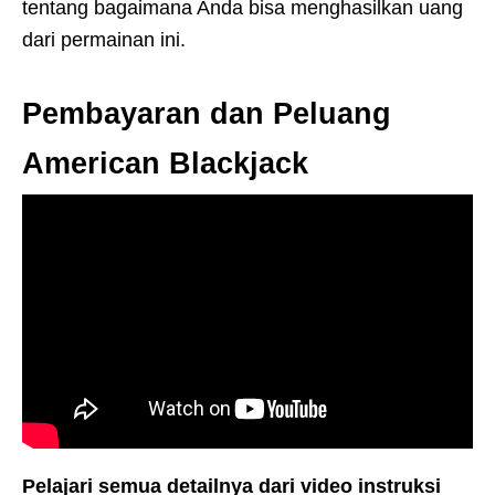
tentang bagaimana Anda bisa menghasilkan uang
dari permainan ini.
Pembayaran dan Peluang
American Blackjack
Pelajari semua detailnya dari video instruksi