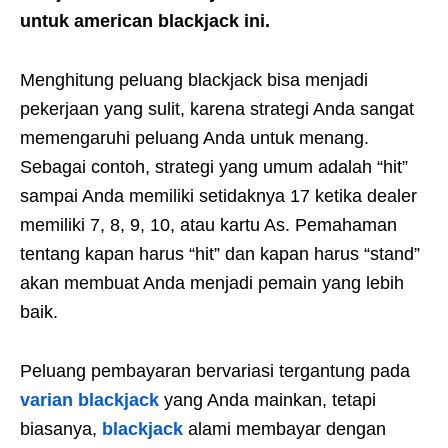
untuk american blackjack ini.
Menghitung peluang blackjack bisa menjadi
pekerjaan yang sulit, karena strategi Anda sangat
memengaruhi peluang Anda untuk menang.
Sebagai contoh, strategi yang umum adalah “hit”
sampai Anda memiliki setidaknya 17 ketika dealer
memiliki 7, 8, 9, 10, atau kartu As. Pemahaman
tentang kapan harus “hit” dan kapan harus “stand”
akan membuat Anda menjadi pemain yang lebih
baik.
Peluang pembayaran bervariasi tergantung pada
varian blackjack
yang Anda mainkan, tetapi
biasanya,
blackjack
alami membayar dengan