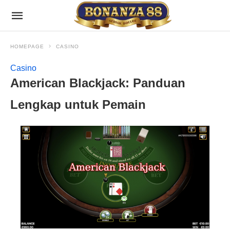
HOMEPAGE
CASINO
Casino
American Blackjack: Panduan
Lengkap untuk Pemain