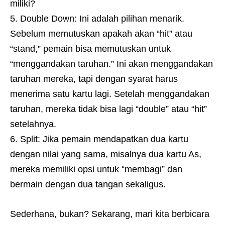
miliki?
Double Down: Ini adalah pilihan menarik.
Sebelum memutuskan apakah akan “hit” atau
“stand,” pemain bisa memutuskan untuk
“menggandakan taruhan.” Ini akan menggandakan
taruhan mereka, tapi dengan syarat harus
menerima satu kartu lagi. Setelah menggandakan
taruhan, mereka tidak bisa lagi “double” atau “hit”
setelahnya.
Split: Jika pemain mendapatkan dua kartu
dengan nilai yang sama, misalnya dua kartu As,
mereka memiliki opsi untuk “membagi” dan
bermain dengan dua tangan sekaligus.
Sederhana, bukan? Sekarang, mari kita berbicara