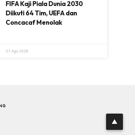
FIFA Kaji Piala Dunia 2030
Diikuti 64 Tim, UEFA dan
Concacaf Menolak
07 Agu 2026
ING
▲