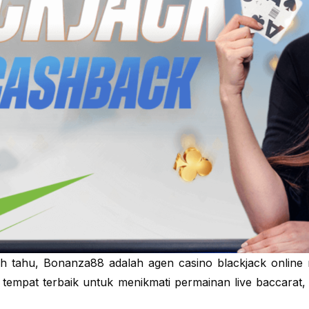
dah tahu, Bonanza88 adalah agen casino blackjack online
 tempat terbaik untuk menikmati permainan live baccarat, r