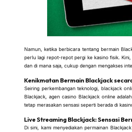
Namun, ketika berbicara tentang bermain Blac
perlu lagi repot-repot pergi ke kasino fisik. K
dan di mana saja, cukup dengan mengakses inte
Kenikmatan Bermain Blackjack secara
Seiring perkembangan teknologi,
blackjack onl
Blackjack, agen casino Blackjack online adal
tetap merasakan sensasi seperti berada di kasi
Live Streaming Blackjack: Sensasi B
Di sini, kami menyediakan permainan Blackjac