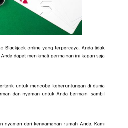
 Blackjack online yang terpercaya. Anda tidak
l, Anda dapat menikmati permainan ini kapan saja
tertarik untuk mencoba keberuntungan di dunia
ng aman dan nyaman untuk Anda bermain, sambil
engan nyaman dari kenyamanan rumah Anda. Kami