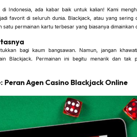
ne di Indonesia, ada kabar baik untuk kalian! Kami men
di favorit di seluruh dunia. Blackjack, atau yang sering
ah satu permainan kartu terbesar yang biasanya dimainkan 
itasnya
tukkan bagi kaum bangsawan. Namun, jangan khawatir,
in Blackjack. Permainan ini begitu menarik dan tak
: Peran Agen Casino Blackjack Online