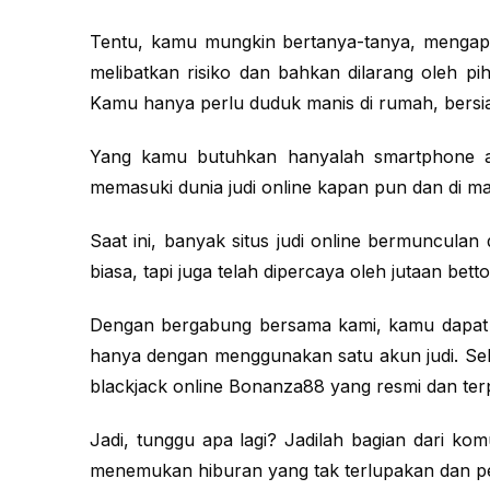
Tentu, kamu mungkin bertanya-tanya, mengapa 
melibatkan risiko dan bahkan dilarang oleh p
Kamu hanya perlu duduk manis di rumah, bersia
Yang kamu butuhkan hanyalah smartphone atau
memasuki dunia judi online kapan pun dan di man
Saat ini, banyak situs judi online bermuncu
biasa, tapi juga telah dipercaya oleh jutaan bet
Dengan bergabung bersama kami, kamu dapat men
hanya dengan menggunakan satu akun judi. Sela
blackjack online Bonanza88 yang resmi dan ter
Jadi, tunggu apa lagi? Jadilah bagian dari k
menemukan hiburan yang tak terlupakan dan p